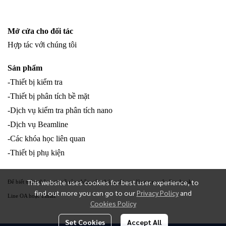
Mở cửa cho đối tác
Hợp tác với chúng tôi
Sản phẩm
-Thiết bị kiểm tra
-Thiết bị phân tích bề mặt
-Dịch vụ kiểm tra phân tích nano
-Dịch vụ Beamline
-Các khóa học liên quan
-Thiết bị phụ kiện
This website uses cookies for best user experience, to
Để biết thêm thông tin về sản phẩm của chúng tôi, vui lòng truy cập Facebook
find out more you can go to our
Privacy Policy
and
Line OA hoặc Email.
Cookies Policy
Set Cookies
Accept All