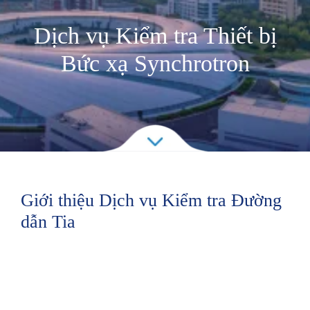
Dịch vụ Kiểm tra Thiết bị
Bức xạ Synchrotron
Giới thiệu Dịch vụ Kiểm tra Đường
dẫn Tia
Đường dẫn tia tán xạ tia X mềm của Cơ sở Bức xạ
Synchrotron Thượng Hải (SSRF) thuộc về nhánh mềm của
đường dẫn tia nghiên cứu vật liệu năng lượng (BL20U2).
Đây là một trong những đường dẫn tia được xây dựng bởi