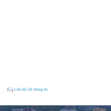
Cung cấp cho khách hàng toàn cầu các dịch vụ nghiên cứu
khoa học và gia công như in vật liệu siêu cấu trúc cơ học,
cấu trúc bionic phức tạp ba chiều, thiết bị y sinh, cấu trúc vi
cơ khí, mẫu vi lỏng, cũng như các dịch vụ gia công công
nghiệp như đầu nối, ống nội soi và bộ kết nối.
Tùy chỉnh khuôn mẫu
Các mẫu có thể được chấp nhận: khuôn mẫu. Giới thiệu:
Máy in 3D miniFactory Ultra cho phép in các bộ phận 3D
bằng siêu polyme và cấp công nghiệp để đạt được kết quả lý
tưởng. Máy in 3D chịu nhiệt độ cao cấp công nghiệp giải
quyết vấn đề kỹ thuật về cách in polyme tốt trong môi trường
nhiệt độ cao ổn định.
Cửa sổ SiN
Liên hệ với chúng tôi