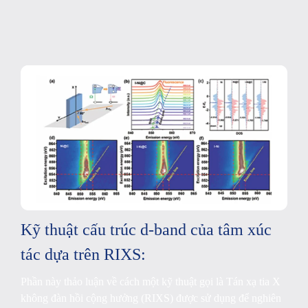
Kỹ thuật cấu trúc d-band của tâm xúc
tác dựa trên RIXS:
Phần này thảo luận về cách một kỹ thuật gọi là Tán xạ tia X
không đàn hồi cộng hưởng (RIXS) được sử dụng để nghiên