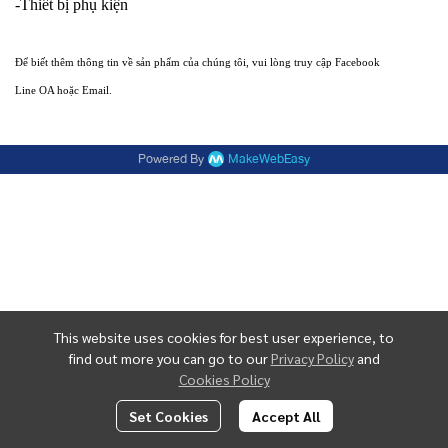
-Thiết bị phụ kiện
Để biết thêm thông tin về sản phẩm của chúng tôi, vui lòng truy cập Facebook
Line OA hoặc Email.
Powered By
MakeWebEasy
This website uses cookies for best user experience, to
find out more you can go to our
Privacy Policy
and
Cookies Policy
Set Cookies
Accept All