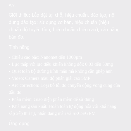
v.v.
Giới thiệu:
Lắp đặt tại chỗ, hiệu chuẩn, đào tạo, nội
dung đào tạo: sử dụng cơ bản, hiệu chuẩn (hiệu
chuẩn độ tuyến tính, hiệu chuẩn chiều cao), cân bằng
bàn đo.
Tính năng
• Chiều cao bậc: Nanomet đến 1000µm
• Lực thấp với lực điều khiển không đổi: 0.03 đến 50mg
• Quét toàn bộ đường kính mẫu mà không cần ghép ảnh
• Video: Camera màu độ phân giải cao 5MP
• Arc correction: Loại bỏ lỗi do chuyển động vòng cung của
đầu đo
• Phần mềm: Giao diện phần mềm dễ sử dụng
• Khả năng sản xuất: Hoàn toàn tự động hóa với khả năng
sắp xếp thứ tự, nhận dạng mẫu và SECS/GEM
Ứng dụng