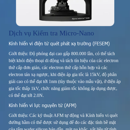
Dịch vụ Kiểm tra Micro-Nano
Kính hiển vi điện tử quét phát xạ trường (FESEM)
Giới thiệu: Độ phóng đại cao gấp 800.000 lần, có thể tách
biệt khỏi điện thoại di động và tách tín hiệu của các electron
thứ cấp đơn giản, các electron thứ cấp hỗn hợp và các
electron tán xạ ngược, khi điện áp gia tốc là 15kV, độ phân
giải cao có thể đạt tới 1nm (tùy thuộc vào mẫu vật), ở điện áp
gia tốc thấp 1kV, chức năng giảm tốc không áp dụng được,
có thể đạt tới 2.0N.
Kính hiển vi lực nguyên tử (AFM)
Giới thiệu: Các kỹ thuật AFM tự động và Kính hiển vi quét
đường hầm có thể được sử dụng để đo các đặc tính bề mặt
của tấm wafer silicon bán dẫn, mặt nạ khắc, vật liệu từ tính,