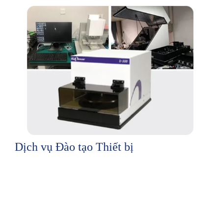
Dịch vụ Đào tạo Thiết bị
D-500 Step Meter
Các mẫu có thể được chấp nhận: phim, sợi, kim loại, v.v.
Giới thiệu: Lắp đặt tại chỗ, hiệu chuẩn, độ tuyến tính, nội
dung đào tạo: sử dụng cơ bản, hiệu chuẩn (hiệu chuẩn tuyến
tính, hiệu chuẩn chiều cao), cân bằng bàn đo.