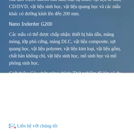
CD/DVD, vật liệu sinh học, vật liệu quang học và các mẫu
khác có đường kính lên đến 200 mm.
Nano Indenter G200
Các mẫu có thể được chấp nhận: thiết bị bán dẫn, màng
mỏng, lớp phủ cứng, màng DLC, vật liệu composite, sợi
quang học, vật liệu polymer, vật liệu kim loại, vật liệu gốm,
chất hàn không chì, vật liệu sinh học, mô sinh học và mô
phỏng sinh học.
Giới thiệu: Các chức năng chính: Thử nghiệm độ lún có đo
đạc và thử nghiệm độ lún ở thang nano/vi mô, chủ yếu được
sử dụng để kiểm tra mô đun đàn hồi và độ cứng lún, độ bám
dính tới hạn của màng và hệ số ma sát của các mẫu nhỏ hoặc
màng mỏng, v.v. Nó có các chức năng như chế độ độ cứng
liên tục, quét địa hình lún tại chỗ, quét độ cứng và thử
nghiệm ép nhanh. Các tính năng chính.
Liên hệ với chúng tôi