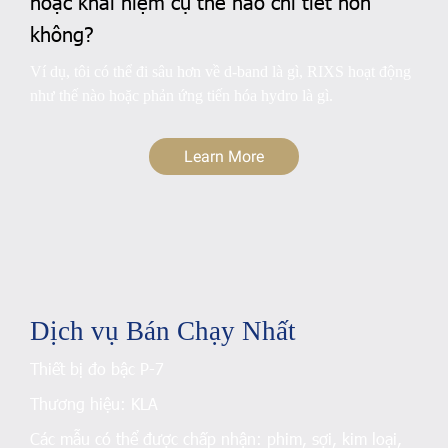
hoặc khái niệm cụ thể nào chi tiết hơn
không?
Ví dụ, tôi có thể đi sâu hơn về d-band là gì, RIXS hoạt động
như thế nào hoặc phản ứng tiến hóa hydro là gì.
Learn More
Dịch vụ Bán Chạy Nhất
Thiết bị đo bậc P-7
Thương hiệu:
KLA
Các mẫu có thể được chấp nhận:
phim, sợi, kim loại,