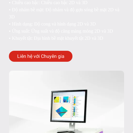
• Chiều cao bậc: Chiều cao bậc 2D và 3D
• Độ nhám bề mặt: Độ nhám và độ gợn sóng bề mặt 2D và
3D
• Hình dạng: Độ cong và hình dạng 2D và 3D
• Ứng suất: Ứng suất và độ căng màng mỏng 2D và 3D
• Khuyết tật: Địa hình bề mặt khuyết tật 2D và 3D
Liên hệ với Chuyên gia