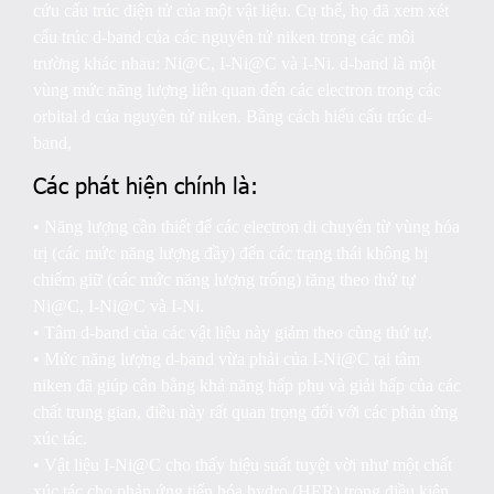
cứu cấu trúc điện tử của một vật liệu. Cụ thể, họ đã xem xét
cấu trúc d-band của các nguyên tử niken trong các môi
trường khác nhau: Ni@C, I-Ni@C và I-Ni. d-band là một
vùng mức năng lượng liên quan đến các electron trong các
orbital d của nguyên tử niken. Bằng cách hiểu cấu trúc d-
band,
Các phát hiện chính là:
• Năng lượng cần thiết để các electron di chuyển từ vùng hóa
trị (các mức năng lượng đầy) đến các trạng thái không bị
chiếm giữ (các mức năng lượng trống) tăng theo thứ tự
Ni@C, I-Ni@C và I-Ni.
• Tâm d-band của các vật liệu này giảm theo cùng thứ tự.
• Mức năng lượng d-band vừa phải của I-Ni@C tại tâm
niken đã giúp cân bằng khả năng hấp phụ và giải hấp của các
chất trung gian, điều này rất quan trọng đối với các phản ứng
xúc tác.
• Vật liệu I-Ni@C cho thấy hiệu suất tuyệt vời như một chất
xúc tác cho phản ứng tiến hóa hydro (HER) trong điều kiện