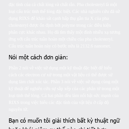
đặc tính của cả chất lỏng và chất rắn. Pha cholesteryl là một
loại cấu trúc tinh thể lỏng đặc biệt. Các nhà nghiên cứu đã sử
dụng RIXS để khảo sát cạnh hấp thụ gần tia X của pha
cholesteryl được ổn định bởi polyme trong các điều kiện
phân cực khác nhau. Họ đã tìm thấy một đỉnh nhiễu xạ tương
ứng với cấu trúc tuần hoàn một chiều của pha cholesteryl.
Cấu trúc tuần hoàn này có bước nửa là 2132.6 nanomet.
Nói một cách đơn giản:
Phần 2 nói về việc sử dụng một kỹ thuật đặc biệt để hiểu
cách các electron cư xử trong một vật liệu có thể được sử
dụng làm chất xúc tác. Phần 3 nói về việc sử dụng cùng một
kỹ thuật để nghiên cứu sự sắp xếp của các phân tử trong một
loại tinh thể lỏng. Cả hai phần đều làm nổi bật sức mạnh của
RIXS trong việc hiểu các đặc tính của vật liệu ở cấp độ
nguyên tử.
Bạn có muốn tôi giải thích bất kỳ thuật ngữ