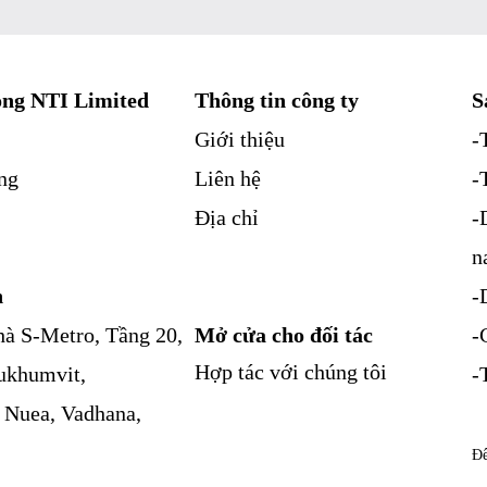
ng NTI Limited
Thông tin công ty
S
Giới thiệu
-
ng
Liên hệ
-
Địa chỉ
-
n
n
-
à S-Metro, Tầng 20,
Mở cửa cho đối tác
-
Hợp tác với chúng tôi
ukhumvit,
-
 Nuea, Vadhana,
Để