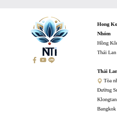
Hong Ko
Nhóm
Hồng Kô
Thái Lan
Thái La
Tòa nh
Đường S
Klongtan
Bangkok