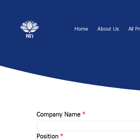
Home
About Us
All P
Company Name
Position