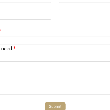
u need
Submit