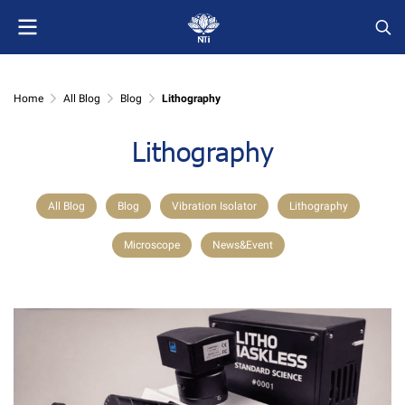
Home
All Blog
Blog
Lithography
Lithography
All Blog
Blog
Vibration Isolator
Lithography
Microscope
News&Event