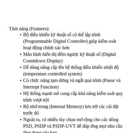
Toàn bộ quá trình được điều khiển bởi bộ điều khiển kỹ thuật
số có thể lập trình (programmable digital controller), đảm bảo
thời gian xử lý chính xác và các thông số làm sạch tối ưu.
Tính năng (Features):
Bộ điều khiển kỹ thuật số có thể lập trình
(Programmable Digital Controller) giúp kiểm soát
hoạt động chính xác hơn
Màn hình hiển thị đếm ngược kỹ thuật số (Digital
Countdown Display)
Dễ dàng nâng cấp lên hệ thống điều khiển nhiệt độ
(temperature controlled system)
Có chức năng tạm dừng và ngắt quá trình (Pause và
Interrupt Function)
Hệ thống mạnh mẽ cung cấp khả năng kiểm soát quy
trình vượt trội
Bộ nhớ trong (Internal Memory) lưu trữ các cài đặt
trước đó
Ngoài ra, có nhiều tùy chọn mở rộng cho các dòng
PSD, PSDP và PSDP-UVT để đáp ứng mọi nhu cầu
ứng dụng của bạn