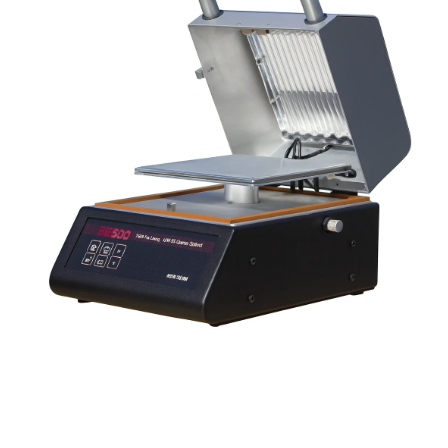
Các thiết bị thuộc dòng PSD là hệ thống để bàn được điều
khiển kỹ thuật số, có sẵn trong nhiều kích thước khác nhau
từ 4x4 đến 20x20.