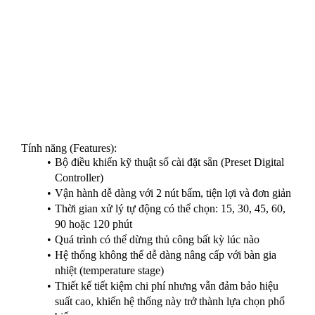
Hệ thống này được trang bị lưới UV công suất cao (powerful
UV grid system) với bộ phản xạ (reflector) và bàn có thể điều
chỉnh độ cao (adjustable height stage) nhằm tối ưu hóa vị trí
mẫu và hiệu suất hoạt động.
Các cổng khí vào/ra (In/Out Gas Ports) được trang bị cho các
hệ thống có kích thước từ 4x4 trở lên. Toàn bộ hệ thống
được điều khiển bằng bộ điều khiển cài đặt sẵn (preset
controller), giúp quá trình vận hành dễ dàng và thuận tiện.
Tính năng (Features):
Bộ điều khiển kỹ thuật số cài đặt sẵn (Preset Digital
Controller)
Vận hành dễ dàng với 2 nút bấm, tiện lợi và đơn giản
Thời gian xử lý tự động có thể chọn: 15, 30, 45, 60,
90 hoặc 120 phút
Quá trình có thể dừng thủ công bất kỳ lúc nào
Hệ thống không thể dễ dàng nâng cấp với bàn gia
nhiệt (temperature stage)
Thiết kế tiết kiệm chi phí nhưng vẫn đảm bảo hiệu
suất cao, khiến hệ thống này trở thành lựa chọn phổ