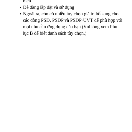
biến
Dễ dàng lắp đặt và sử dụng
Ngoài ra, còn có nhiều tùy chọn giá trị bổ sung cho
các dòng PSD, PSDP và PSDP-UVT để phù hợp với
mọi nhu cầu ứng dụng của bạn.(Vui lòng xem Phụ
lục B để biết danh sách tùy chọn.)
Các thiết bị thuộc dòng PSDP là hệ thống làm sạch bằng tia
UV/ozone cấp độ nghiên cứu (research grade), mang lại tính
linh hoạt tối đa cho việc loại bỏ các hợp chất hữu cơ ở cấp độ
phân tử (molecular organic stripping) và nhiều ứng dụng
khác.
Hệ thống có thể hoạt động trong không khí bình thường
(ambient air) hoặc cho dòng oxy đi qua một trong hai cổng
khí tiêu chuẩn để tăng cường khả năng tạo ozone.