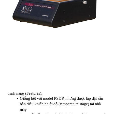
Model PSDP-UVT nâng hiệu suất của PSDP UV lên một
tầm cao mới với việc bổ sung bàn điều khiển nhiệt độ
(temperature controlled stage) được thiết kế để tối đa hóa khả
năng phá hủy các hợp chất hữu cơ ở cấp độ phân tử.
Bộ điều khiển kỹ thuật số với vòng phản hồi PID (PID
feedback loop) giúp duy trì nhiệt độ ổn định và chính xác lên
đến 150°C.
(Tùy chọn mở rộng có thể nâng giới hạn lên đến 200°C.)
Tính năng (Features):
Giống hệt với model PSDP, nhưng được lắp đặt sẵn
bàn điều khiển nhiệt độ (temperature stage) tại nhà
máy