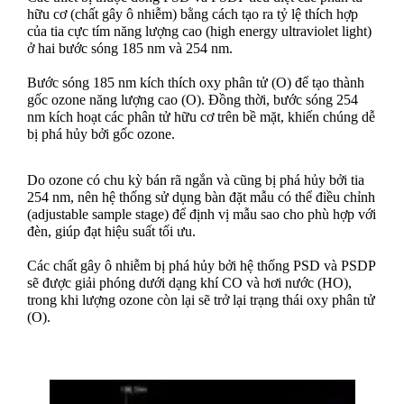
hữu cơ (chất gây ô nhiễm) bằng cách tạo ra tỷ lệ thích hợp
của tia cực tím năng lượng cao (high energy ultraviolet light)
ở hai bước sóng 185 nm và 254 nm.
Bước sóng 185 nm kích thích oxy phân tử (O) để tạo thành
gốc ozone năng lượng cao (O). Đồng thời, bước sóng 254
nm kích hoạt các phân tử hữu cơ trên bề mặt, khiến chúng dễ
bị phá hủy bởi gốc ozone.
Do ozone có chu kỳ bán rã ngắn và cũng bị phá hủy bởi tia
254 nm, nên hệ thống sử dụng bàn đặt mẫu có thể điều chỉnh
(adjustable sample stage) để định vị mẫu sao cho phù hợp với
đèn, giúp đạt hiệu suất tối ưu.
Các chất gây ô nhiễm bị phá hủy bởi hệ thống PSD và PSDP
sẽ được giải phóng dưới dạng khí CO và hơi nước (HO),
trong khi lượng ozone còn lại sẽ trở lại trạng thái oxy phân tử
(O).