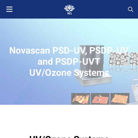
Novascan PSD-UV, PSDP-UV
and PSDP-UVT
UV/Ozone Systems