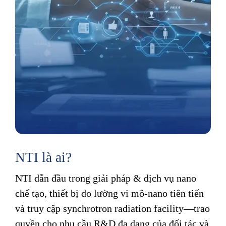
NTI là ai?
NTI dẫn đầu trong giải pháp & dịch vụ nano
chế tạo, thiết bị đo lường vi mô-nano tiên tiến
và truy cập synchrotron radiation facility—trao
quyền cho nhu cầu R&D đa dạng của đối tác và