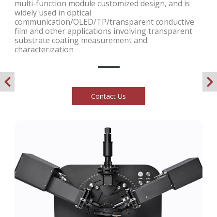
scientific research/enterprise level
Contact Us