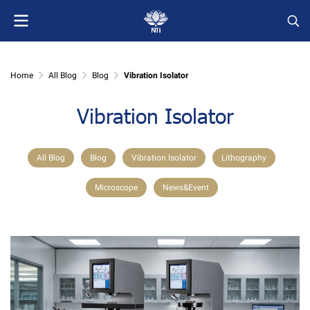
Home
All Blog
Blog
Vibration Isolator
Vibration Isolator
All Blog
Blog
Vibration Isolator
Lithography
Microscope
News&Event