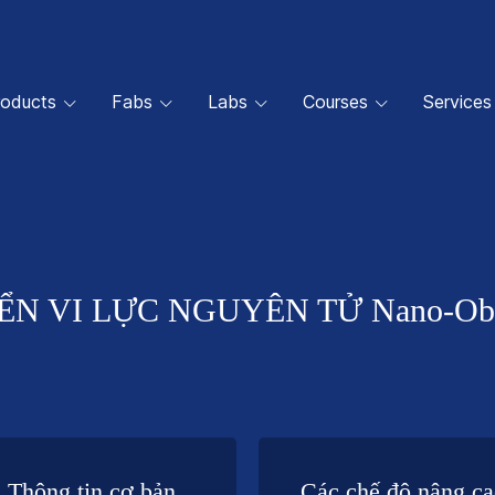
roducts
Fabs
Labs
Courses
Services
ỂN VI LỰC NGUYÊN TỬ Nano-Obs
Thông tin cơ bản
Các chế độ nâng c