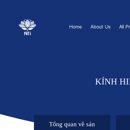
Home
About Us
All P
KÍNH HI
Tổng quan về sản