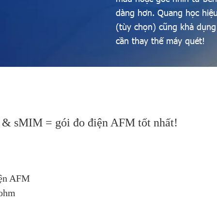
dàng hơn. Quang học hiệu
(tùy chọn) cũng khả dụng
cần thay thế máy quét!
& sMIM = gói đo điện AFM tốt nhất!
điện AFM
 ohm