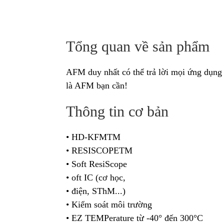
Tổng quan về sản phẩm
AFM duy nhất có thể trả lời mọi ứng dụng
là AFM bạn cần!
Thông tin cơ bản
• HD-KFMTM
• RESISCOPETM
• Soft ResiScope
• oft IC (cơ học,
• điện, SThM...)
• Kiểm soát môi trường
• EZ TEMPerature từ -40° đến 300°C