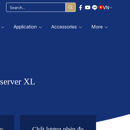
VN
Application
Accessories
More
erver XL
ao
Chất lượng phép đo