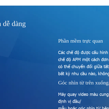
à dễ dàng
Phần mềm trực quan
Các chế độ được cấu hình
chế độ AFM một cách đơn 
có thể chuyển đổi giữa t
bất kỳ nhu cầu nào, khôn
Góc nhìn từ trên xuốn
Máy quay video màu cung 
định vị đầu/
mẫu hoặc góc nhìn từ bên