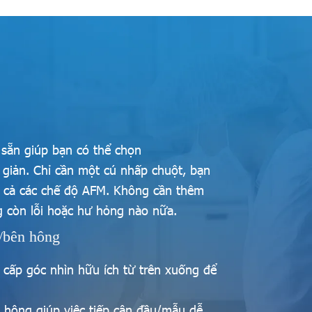
 sẵn giúp bạn có thể chọn
giản. Chỉ cần một cú nhấp chuột, bạn
ất cả các chế độ AFM. Không cần thêm
g còn lỗi hoặc hư hỏng nào nữa.
g/bên hông
cấp góc nhìn hữu ích từ trên xuống để
 hông giúp việc tiếp cận đầu/mẫu dễ