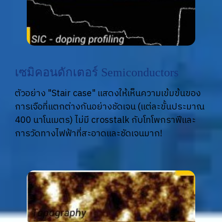
เซมิคอนดักเตอร์ Semiconductors
ตัวอย่าง "Stair case" แสดงให้เห็นความเข้มข้นของ
การเจือที่แตกต่างกันอย่างชัดเจน (แต่ละขั้นประมาณ
400 นาโนเมตร) ไม่มี crosstalk กับโทโพกราฟีและ
การวัดทางไฟฟ้าที่สะอาดและชัดเจนมาก!