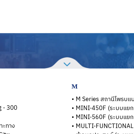
M
•
M Series สถานีโพรบแ
 - 300
•
MINI-450F (ระบบแยกก
•
MINI-560F (ระบบแยกก
พาะทาง
•
MULTI-FUNCTIONAL 