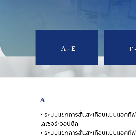
A - E
-
F 
A
• ระบบแยกการสั่นสะเทือนแบบแอคทีฟ
เลเซอร์-ออปติก
• ระบบแยกการสั่นสะเทือนแบบแอคทีฟ