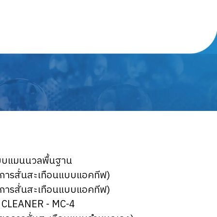
บบแมนนวลพื้นฐาน
ารสั่นสะเทือนแบบแอคทีฟ)
ารสั่นสะเทือนแบบแอคทีฟ)
CLEANER - MC-4