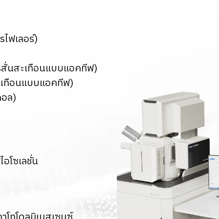
รไฟเลอร์)
ั่นสะเทือนแบบแอคทีฟ)
ะเทือนแบบแอคทีฟ)
คอล)
อโซเลชั่น
โทโดลูมิเนสเซนซ์