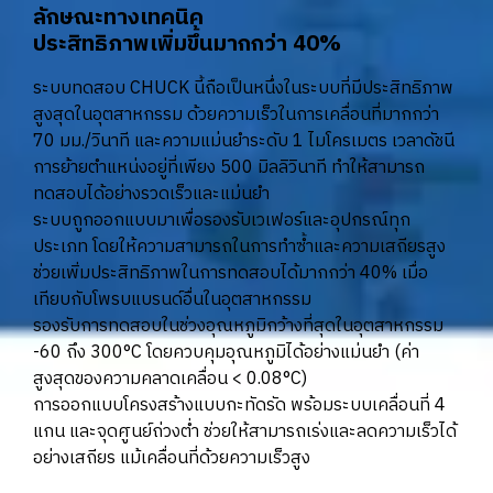
ลักษณะทางเทคนิค
ประสิทธิภาพเพิ่มขึ้นมากกว่า 40%
ระบบทดสอบ CHUCK นี้ถือเป็นหนึ่งในระบบที่มีประสิทธิภาพ
สูงสุดในอุตสาหกรรม ด้วยความเร็วในการเคลื่อนที่มากกว่า
70 มม./วินาที และความแม่นยำระดับ 1 ไมโครเมตร เวลาดัชนี
การย้ายตำแหน่งอยู่ที่เพียง 500 มิลลิวินาที ทำให้สามารถ
ทดสอบได้อย่างรวดเร็วและแม่นยำ
ระบบถูกออกแบบมาเพื่อรองรับเวเฟอร์และอุปกรณ์ทุก
ประเภท โดยให้ความสามารถในการทำซ้ำและความเสถียรสูง
ช่วยเพิ่มประสิทธิภาพในการทดสอบได้มากกว่า 40% เมื่อ
เทียบกับโพรบแบรนด์อื่นในอุตสาหกรรม
รองรับการทดสอบในช่วงอุณหภูมิกว้างที่สุดในอุตสาหกรรม
-60 ถึง 300°C โดยควบคุมอุณหภูมิได้อย่างแม่นยำ (ค่า
สูงสุดของความคลาดเคลื่อน < 0.08°C)
การออกแบบโครงสร้างแบบกะทัดรัด พร้อมระบบเคลื่อนที่ 4
แกน และจุดศูนย์ถ่วงต่ำ ช่วยให้สามารถเร่งและลดความเร็วได้
อย่างเสถียร แม้เคลื่อนที่ด้วยความเร็วสูง