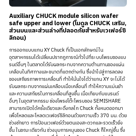
Auxiliary CHUCK module silicon wafer
safe upper and lower (โมดูล CHUCK เสริม,
ส่วนบนและส่วนล่างที่ปลอดภัยสำหรับเวเฟอร์ซิ
ลิกอน)
การออกแบบแกน XY Chuck ที่เป็นเอกลักษณ์ใน
อุตสาหกรรมได้เปลี่ยนปรากฏการณ์ทั่วไปที่ระบบโพรบของแบ
รนด์อื่นๆ ในตลาดได้รับผลกระทบจากความต้านทานของแผ่น
เคลือบในทิศทางและขนาดที่แตกต่างกัน ซึ่งนำไปสู่การลดลง
ของเสถียรภาพการเคลื่อนที่ ทำให้มั่นใจได้ว่าแกน XY จะไม่ได้
รับผลกระทบจากแผ่นเคลือบเมื่อเคลื่อนที่ ทำให้ความแม่นยำ
และความเสถียรในการเคลื่อนที่สูงขึ้น เมื่อเทียบกับแบรนด์
อื่นๆ ในอุตสาหกรรม ช่องโพรงโต๊ะโพรบของ SEMISHARE
สามารถเปิดได้ครั้งเดียวและดึงกลไก Chuck ทั้งหมดออกมา
เพื่อโหลดและโหลดเวเฟอร์ซิลิกอนด้วยความเร็ว 370 มม. ด้วย
ช่วงชักยาว การป้อนเวเฟอร์ด้วยตนเองสะดวกและรวดเร็วยิ่ง
ขึ้น ในขณะเดียวกัน ช่วงมุมการหมุนของ Chuck ก็ใหญ่ขึ้น ซึ่ง