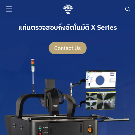
แท่นตรวจสอบกึ่งอัตโนมัติ X Series