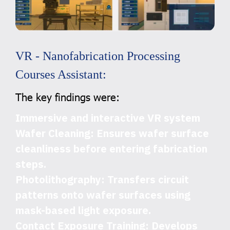
VR - Nanofabrication Processing
Courses Assistant:
The key findings were:
Immersive and interactive VR system
Wafer Cleaning
: Ensures wafer surface
cleanliness before entering fabrication
steps.
Photolithography
: Transfers circuit
patterns onto wafer surfaces using
mask-based light exposure.
Contact Exposure Training
: Develops