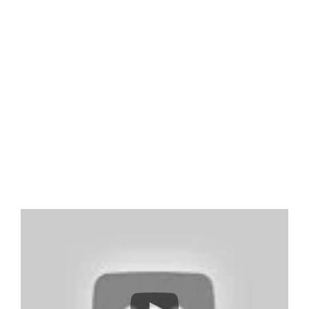
หลักสูตรที่ปรับแต่งตามความต้องการ
หลักสูตรที่พัฒนาร่วมกับสถาบันการศึกษา
(มหาวิทยาลัย วิทยาลัยเทคนิค) และฐานการฝึก
ปฏิบัติ
การฝึกอบรมองค์กรก่อนเข้าทำงาน: ทฤษฎี +
การฝึกปฏิบัติ
เพื่อตอบสนองความต้องการเฉพาะของลูกค้า
เช่น 4 ปี 2 ปี หรือระยะสั้น