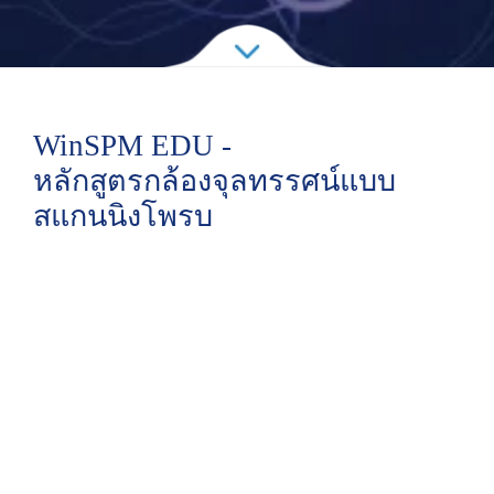
WinSPM EDU -
หลักสูตรกล้องจุลทรรศน์แบบ
สแกนนิงโพรบ
WinSPM EDU: Revolutionary
Nanoscience Education Platform
Product Introduction
The WinSPM EDU system was awarded
the 'First Prize for National Educational
Instruments', honoring its innovative
design, reliable performance, and