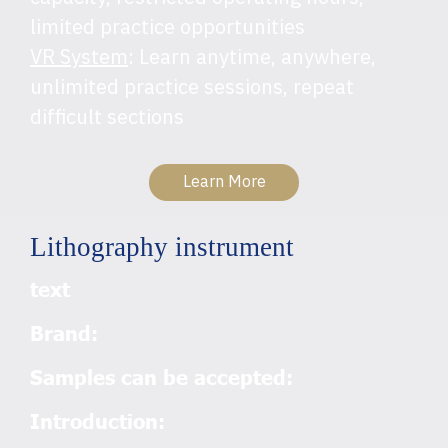
limited practice opportunities
VR System
: Learn anytime, anywhere,
unlimited practice sessions, repeat
difficult sections
Learn More
Lithography instrument
text
Brand:
Samples can be accepted:
Introduction: