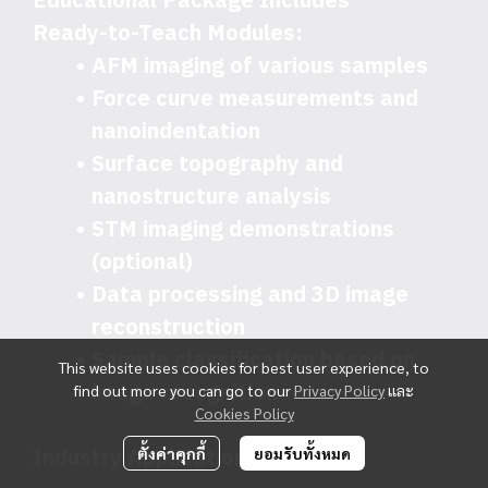
Educational Package Includes
Ready-to-Teach Modules:
AFM imaging of various samples
Force curve measurements and
nanoindentation
Surface topography and
nanostructure analysis
STM imaging demonstrations
(optional)
Data processing and 3D image
reconstruction
Sample classification based on
This website uses cookies for best user experience, to
image recognition
find out more you can go to our
Privacy Policy
และ
Cookies Policy
I
ndustry Applications:
ตั้งค่าคุกกี้
ยอมรับทั้งหมด