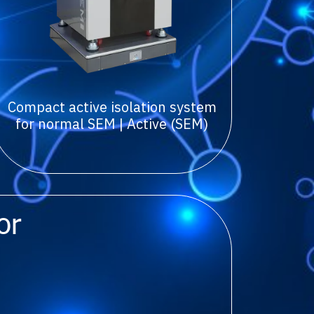
Compact active isolation system
for normal SEM | Active (SEM)
or