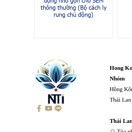
thông thường (Bộ cách ly
rung chủ động)
Hong Ko
Nhóm
Hồng Kô
Thái Lan
Thái La
Tòa nh