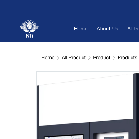
Home
About Us
All P
Home
All Product
Product
Products