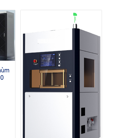
chùm
10