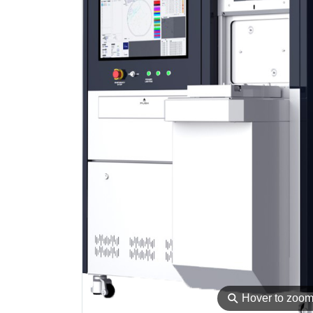
⚲
Hover to zoo