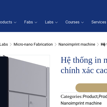
roducts
Fabs
Labs
Courses
Services
 Labs
Micro-nano Fabrication
Nanoimprint machine
Hệ 
Hệ thống in 
chính xác ca
Categories:
Product
,
Pro
Nanoimprint machine