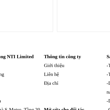
ng NTI Limited
Thông tin công ty
S
Giới thiệu
-
ng
Liên hệ
-
Địa chỉ
-
n
n
-
à S-Metro, Tầng 20,
Mở cửa cho đối tác
-