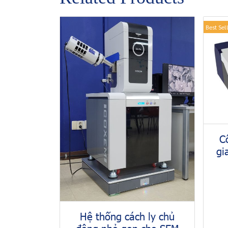
Best Sel
C
gi
Hệ thống cách ly chủ
động nhỏ gọn cho SEM