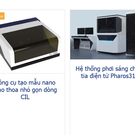
ler
Hệ thống phơi sáng 
tia điện tử Pharos3
ông cụ tạo mẫu nano
ao thoa nhỏ gọn dòng
CIL