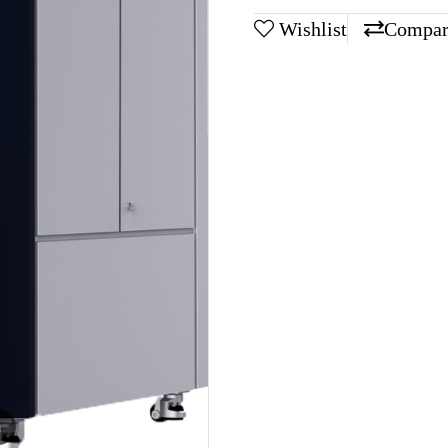
Wishlist
Compar
m