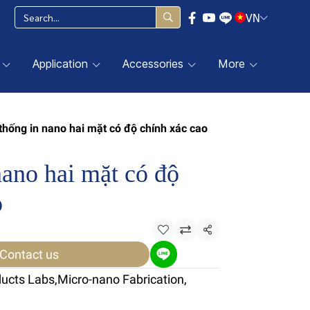
VN
Application
Accessories
More
thống in nano hai mặt có độ chính xác cao
nano hai mặt có độ
o
Share
Contact us
ducts Labs
,
Micro-nano Fabrication
,