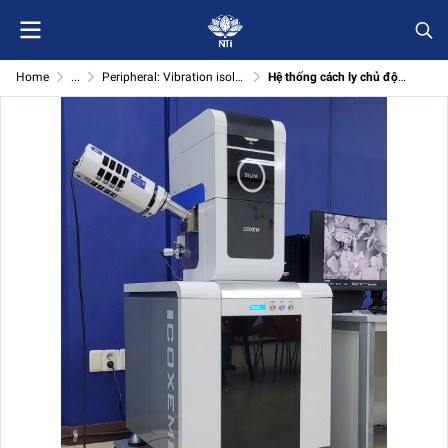
Home
...
Peripheral: Vibration isolator
Hệ thống cách ly chủ động nhỏ gọn cho SEM thông thường (Bộ cách ly rung chủ động)