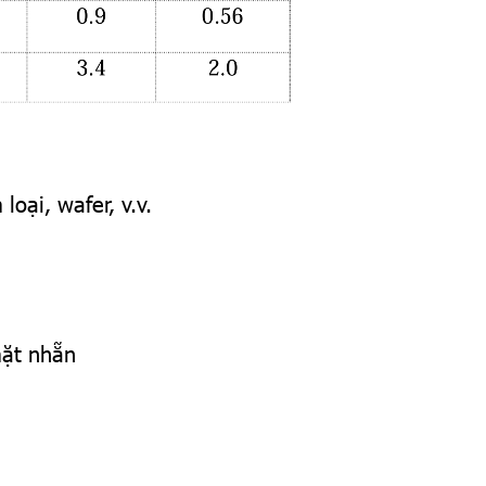
oại, wafer, v.v.
mặt nhẵn