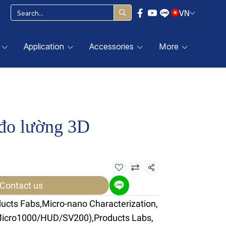
VN
Application
Accessories
More
 đo lường 3D
Share
Contact us
ducts Fabs
,
Micro-nano Characterization
,
Micro1000/HUD/SV200)
,
Products Labs
,