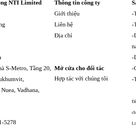
ng NTI Limited
Thông tin công ty
S
Giới thiệu
-
ng
Liên hệ
-
Địa chỉ
-
n
n
-
à S-Metro, Tầng 20,
Mở cửa cho đối tác
-
Hợp tác với chúng tôi
ukhumvit,
-
 Nuea, Vadhana,
Để
ch
1-5278
Li