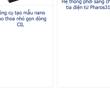
Hệ thống phơi sáng 
tia điện tử Pharos3
ông cụ tạo mẫu nano
ao thoa nhỏ gọn dòng
CIL