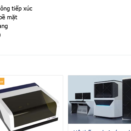
ông tiếp xúc
 bề mặt
àng
)
ler