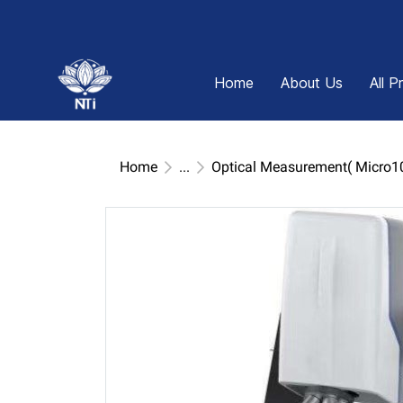
Home
About Us
All P
Home
...
Optical Measurement( Micro1