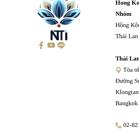
Hong Ko
Nhóm
Hồng Kô
Thái Lan
Thái La
Tòa nh
Đường S
Klongtan
Bangkok
02-82