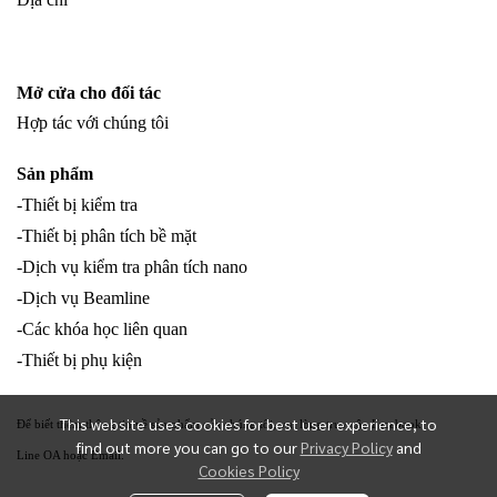
Mở cửa cho đối tác
Hợp tác với chúng tôi
Sản phẩm
-Thiết bị kiểm tra
-Thiết bị phân tích bề mặt
-Dịch vụ kiểm tra phân tích nano
-Dịch vụ Beamline
-Các khóa học liên quan
-Thiết bị phụ kiện
This website uses cookies for best user experience, to
Để biết thêm thông tin về sản phẩm của chúng tôi, vui lòng truy cập Facebook
find out more you can go to our
Privacy Policy
and
Line OA hoặc Email.
Cookies Policy