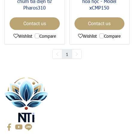
chùm tia điện tử
hóa học - Model
Pharos310
xCMP150
Contact us
Contact us
Wishlist
Compare
Wishlist
Compare
1