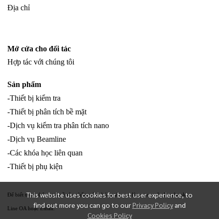
Địa chỉ
Mở cửa cho đối tác
Hợp tác với chúng tôi
Sản phẩm
-Thiết bị kiểm tra
-Thiết bị phân tích bề mặt
-Dịch vụ kiểm tra phân tích nano
-Dịch vụ Beamline
-Các khóa học liên quan
-Thiết bị phụ kiện
This website uses cookies for best user experience, to
Để biết thêm thông tin về sản phẩm của chúng tôi, vui lòng truy cập Facebook
find out more you can go to our
Privacy Policy
and
Line OA hoặc Email.
Cookies Policy