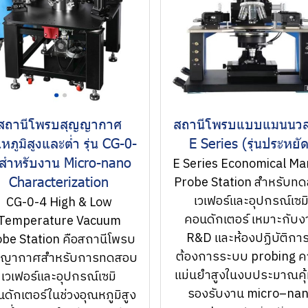
สถานีโพรบสุญญากาศ
สถานีโพรบแบบแมนนวล 
หภูมิสูงและต่ำ รุ่น CG-0-
E Series (รุ่นประหยั
สำหรับงาน Micro-nano
E Series Economical Ma
Characterization
Probe Station สำหรับท
เวเฟอร์และอุปกรณ์เซม
CG-0-4 High & Low
คอนดักเตอร์ เหมาะกับง
Temperature Vacuum
R&D และห้องปฏิบัติการท
be Station คือสถานีโพรบ
ต้องการระบบ probing 
ญญากาศสำหรับการทดสอบ
แม่นยำสูงในงบประมาณคุ้
เวเฟอร์และอุปกรณ์เซมิ
รองรับงาน micro–na
ดักเตอร์ในช่วงอุณหภูมิสูง