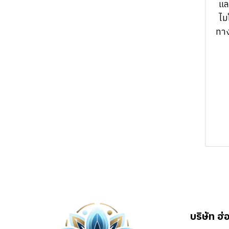
Nanoimprint
แล
machine
Cross-scale
machine
Atomic Force
ไม
nanoprofiler-
Ozone Delivery
Microscope
ทา
PVD/PLD
AFM3D
System (Clean
Confocal micro
ICP
products & prepare
Confocal micro
Raman & PL
the sample
Raman & PL
RIE
Spectroscope
machine)
Spectroscope
SERVICE VACUUM
Film thickness
Film thickness
measurement
measurement
(Ellipsometer, etc.)
(Ellipsometer, etc.)
KLA related
KLA related
(Profilm3D/R50-
(Profilm3D/R50-
4PP)
4PP)
Optical
Lumina Optical
บริษัท ฮ่
Measurement(