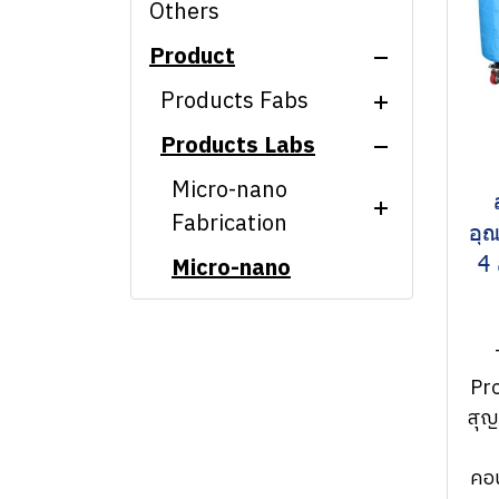
Others
Product
Products Fabs
Products Labs
Micro-nano
Fabrication
Micro-nano
Micro-nano
Fabrication
CMP machine
อุณ
Characterization
4 
Micro-nano
Laser interference
Ion Beam Etching
Characterization
Nanopatterning
Scanning electron
(IBE Etching)
System
microscope and
CMP/EBL/CL
Hyperspectral
related equipment
Proximity
Microscope System
Pro
Interference
lithography
Atomic Force
สุ
Nanopatterning
Scanning electron
machine
Microscope (Park
System
microscope and
systems)
คอน
Nanoimprint
related equipment