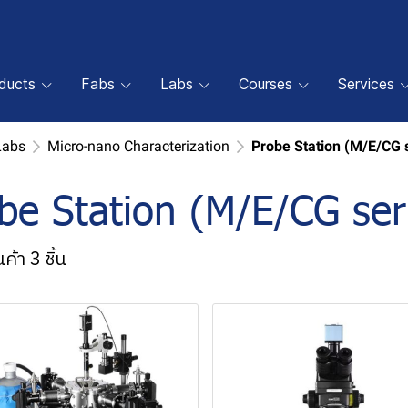
oducts
Fabs
Labs
Courses
Services
Labs
Micro-nano Characterization
Probe Station (M/E/CG 
be Station (M/E/CG ser
ค้า 3 ชิ้น