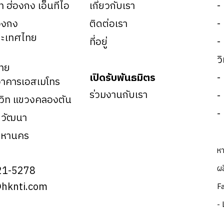
ัท ฮ่องกง เอ็นทีไอ
เกี่ยวกับเรา
-
องกง
ติดต่อเรา
-
ะเทศไทย
ที่อยู่
-
ว
ทย
เปิดรับพันธมิตร
-
าคารเอสเมโทร
ร่วมงานกับเรา
-
มวิท แขวงคลองตัน
-
ตวัฒนา
มหานคร
หา
ผล
21-5278
@hknti.com
F
- 