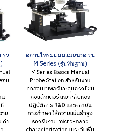
รุ่น
สถานีโพรบแบบแมนนวล รุ่น
ด)
M Series (รุ่นพื้นฐาน)
nual
M Series Basics Manual
ดสอบ
Probe Station สำหรับงาน
ิ
ทดสอบเวเฟอร์และอุปกรณ์เซมิ
าน
คอนดักเตอร์ เหมาะกับห้อง
ี่
ปฏิบัติการ R&D และสถาบัน
ความ
การศึกษา ให้ความแม่นยำสูง
มค่า
รองรับงาน micro–nano
no
characterization ในระดับพื้น