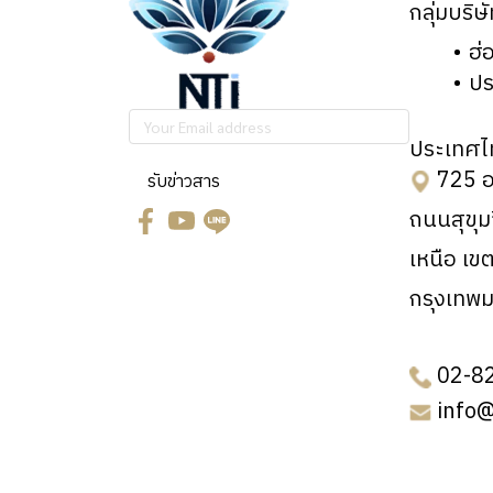
Detect System onto
กลุ่มบริษ
Micro1000)
innovation
ฮ่
In-situ
Terzhertz imaging
ปร
EUV/X-ray Mirrors
machine
Probe Station
ประเทศไ
Optical Measurement
725 อ
(M/E/CG series)
รับข่าวสาร
(Micro1000/HUD/SV200)
ถนนสุขุ
Tribological logic
Digital Zoom
and Mechanical
เหนือ เข
microscope (Motic)
testing
กรุงเทพ
Probe Station
Peripheral:
(M/E/X series and
Vibration isolator
02-8
cut/welding)
info
UV –
Peripheral:
Ozone.nanoscan
Vibration isolator
Physical Surface