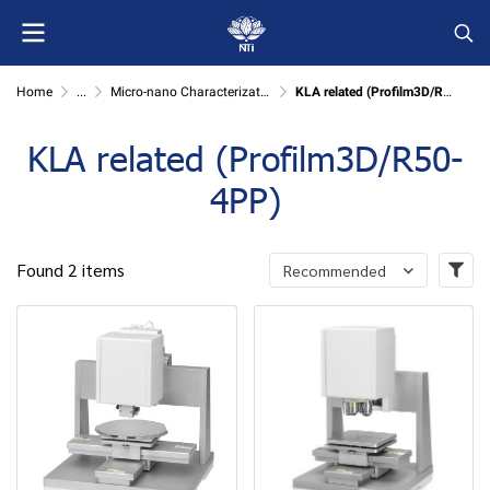
Home
...
Micro-nano Characterization
KLA related (Profilm3D/R50-4PP)
KLA related (Profilm3D/R50-
4PP)
Found 2 items
Recommended