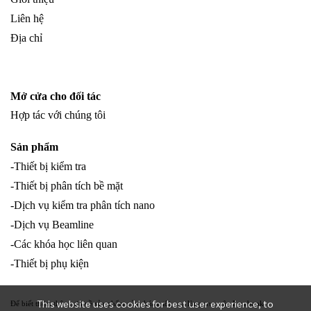
Liên hệ
Địa chỉ
Mở cửa cho đối tác
Hợp tác với chúng tôi
Sản phẩm
-Thiết bị kiểm tra
-Thiết bị phân tích bề mặt
-Dịch vụ kiểm tra phân tích nano
-Dịch vụ Beamline
-Các khóa học liên quan
-Thiết bị phụ kiện
This website uses cookies for best user experience, to
Để biết thêm thông tin về sản phẩm của chúng tôi, vui lòng truy cập Facebook