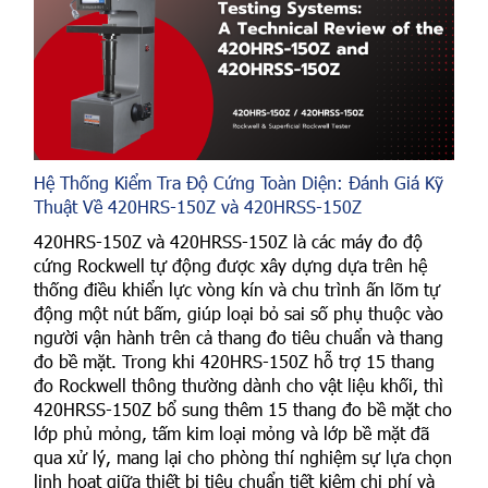
Hệ Thống Kiểm Tra Độ Cứng Toàn Diện: Đánh Giá Kỹ
Thuật Về 420HRS-150Z và 420HRSS-150Z
420HRS-150Z và 420HRSS-150Z là các máy đo độ
cứng Rockwell tự động được xây dựng dựa trên hệ
thống điều khiển lực vòng kín và chu trình ấn lõm tự
động một nút bấm, giúp loại bỏ sai số phụ thuộc vào
người vận hành trên cả thang đo tiêu chuẩn và thang
đo bề mặt. Trong khi 420HRS-150Z hỗ trợ 15 thang
đo Rockwell thông thường dành cho vật liệu khối, thì
420HRSS-150Z bổ sung thêm 15 thang đo bề mặt cho
lớp phủ mỏng, tấm kim loại mỏng và lớp bề mặt đã
qua xử lý, mang lại cho phòng thí nghiệm sự lựa chọn
linh hoạt giữa thiết bị tiêu chuẩn tiết kiệm chi phí và