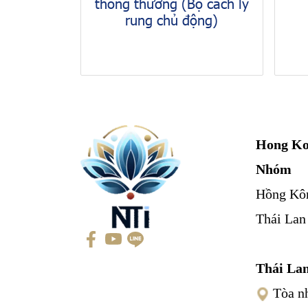
thông thường (Bộ cách ly
rung chủ động)
Hong Ko
Nhóm
Hồng Kô
Thái Lan
Thái La
Tòa nh