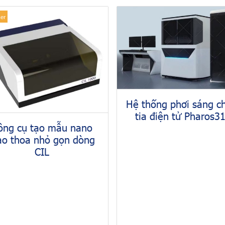
ler
Hệ thống phơi sáng 
tia điện tử Pharos3
ông cụ tạo mẫu nano
ao thoa nhỏ gọn dòng
CIL