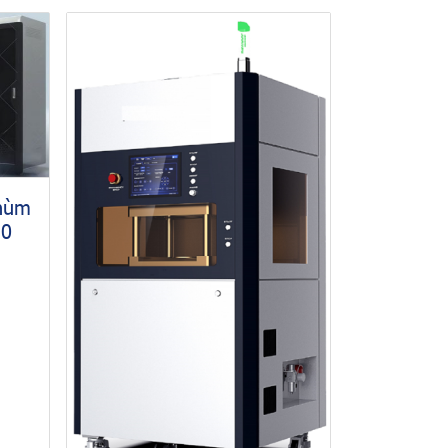
chùm
10