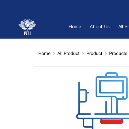
Home
About Us
All P
Home
All Product
Product
Products