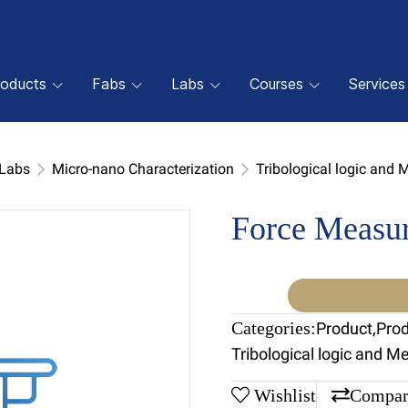
roducts
Fabs
Labs
Courses
Services
 Labs
Micro-nano Characterization
Tribological logic and 
Force Measu
Categories:
Product
,
Pro
Tribological logic and M
Wishlist
Compar