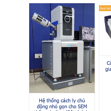
Best Sel
C
gi
Hệ thống cách ly chủ
động nhỏ gọn cho SEM