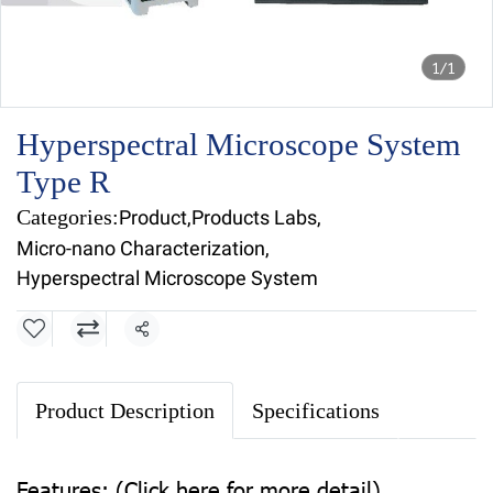
1/1
Hyperspectral Microscope System
Type R
Categories:
Product
,
Products Labs
,
Micro-nano Characterization
,
Hyperspectral Microscope System
Share
Product Description
Specifications
Features:
(
Click here for more detail)