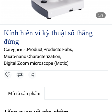
1/7
Kính hiển vi kỹ thuật số thẳng
đứng
Categories:
Product
,
Products Fabs
,
Micro-nano Characterization
,
Digital Zoom microscope (Motic)
Share
Mô tả sản phẩm
Tổng quan về sản phẩm