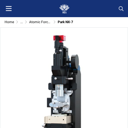
Home
...
Atomic Force Microscope (Park systems)
Park NX-7