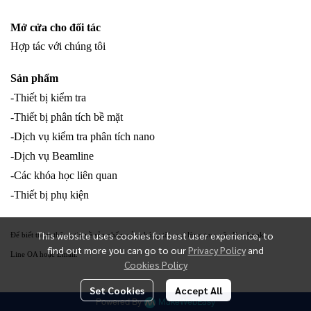
Mở cửa cho đối tác
Hợp tác với chúng tôi
Sản phẩm
-Thiết bị kiểm tra
-Thiết bị phân tích bề mặt
-Dịch vụ kiểm tra phân tích nano
-Dịch vụ Beamline
-Các khóa học liên quan
-Thiết bị phụ kiện
This website uses cookies for best user experience, to
Để biết thêm thông tin về sản phẩm của chúng tôi, vui lòng truy cập Facebook
find out more you can go to our
Privacy Policy
and
Line OA hoặc Email.
Cookies Policy
Set Cookies
Accept All
Powered By
MakeWebEasy