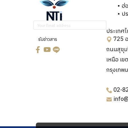
Detect System onto
Micro1000)
ฮ่
innovation
ปร
In-situ
Terzhertz imaging
EUV/X-ray Mirrors
machine
ประเทศไ
Probe Station
725 อ
รับข่าวสาร
Optical Measurement
(M/E/CG series)
ถนนสุขุ
(Micro1000/HUD/SV200)
Tribological logic
เหนือ เข
Digital Zoom
and Mechanical
microscope (Motic)
กรุงเทพ
testing
Probe Station
Peripheral:
(M/E/X series and
02-8
Vibration isolator
cut/welding)
info
UV –
Peripheral:
Ozone.nanoscan
Vibration isolator
Physical Surface