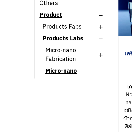
Others
Product
Products Fabs
Products Labs
Micro-nano
Fabrication
Micro-nano
เค
Micro-nano
Fabrication
CMP machine
Characterization
Micro-nano
Laser interference
Ion Beam Etching
Characterization
Nanopatterning
Scanning electron
(IBE Etching)
เ
System
microscope and
CMP/EBL/CL
Hyperspectral
No
related equipment
Proximity
Microscope System
na
Interference
lithography
Atomic Force
เซม
Nanopatterning
Scanning electron
machine
Microscope (Park
ผิว
System
microscope and
systems)
ฟิล
Nanoimprint
related equipment