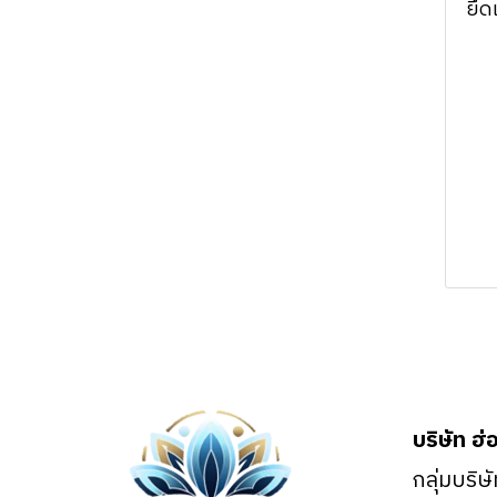
Nanoimprint
ยึด
machine
Cross-scale
machine
Atomic Force
nanoprofiler-
Ozone Delivery
Microscope
PVD/PLD
AFM3D
System (Clean
Confocal micro
ICP
products & prepare
Confocal micro
Raman & PL
the sample
Raman & PL
RIE
Spectroscope
machine)
Spectroscope
SERVICE VACUUM
Film thickness
Film thickness
measurement
measurement
(Ellipsometer, etc.)
(Ellipsometer, etc.)
KLA related
KLA related
(Profilm3D/R50-
(Profilm3D/R50-
4PP)
4PP)
บริษัท ฮ่
Optical
Lumina Optical
Measurement(
กลุ่มบริษ