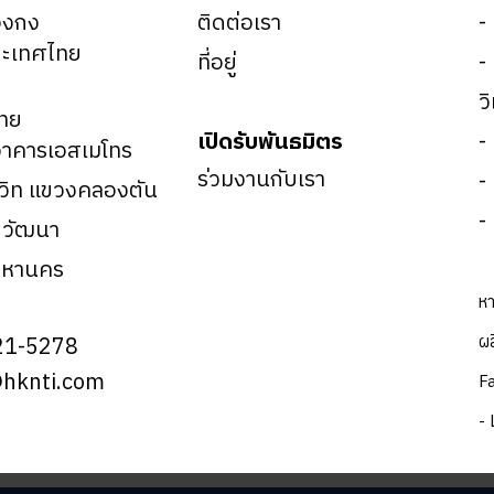
องกง
ติดต่อเรา
-
ะเทศไทย
ที่อยู่
-
ว
ทย
เปิดรับพันธมิตร
-
าคารเอสเมโทร
ร่วมงานกับเรา
-
มวิท แขวงคลองตัน
-
ตวัฒนา
มหานคร
หา
ผล
21-5278
@hknti.com
F
- 