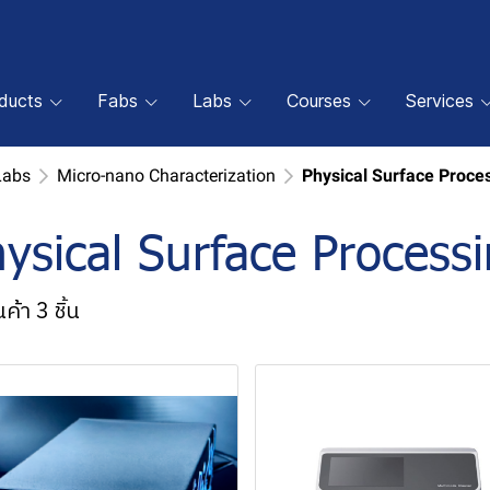
oducts
Fabs
Labs
Courses
Services
Labs
Micro-nano Characterization
Physical Surface Proce
ysical Surface Process
ค้า 3 ชิ้น