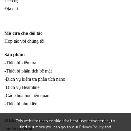
Liên hệ
Địa chỉ
Mở cửa cho đối tác
Hợp tác với chúng tôi
Sản phẩm
-Thiết bị kiểm tra
-Thiết bị phân tích bề mặt
-Dịch vụ kiểm tra phân tích nano
-Dịch vụ Beamline
-Các khóa học liên quan
-Thiết bị phụ kiện
This website uses cookies for best user experience, to
Để biết thêm thông tin về sản phẩm của chúng tôi, vui lòng truy cập Facebook
find out more you can go to our
Privacy Policy
and
Line OA hoặc Email.