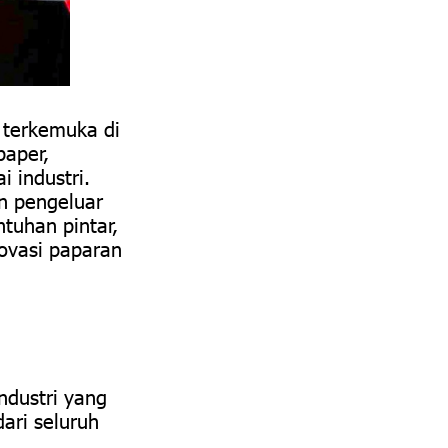
terkemuka di
paper,
 industri.
n pengeluar
tuhan pintar,
ovasi paparan
dustri yang
ari seluruh