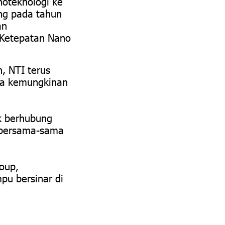
oteknologi ke
ing pada tahun
an
 Ketepatan Nano
, NTI terus
la kemungkinan
k berhubung
g bersama-sama
oup,
u bersinar di