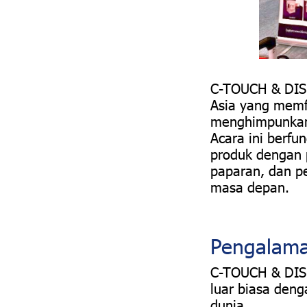
C-TOUCH & DIS
Asia yang memf
menghimpunkan p
Acara ini berf
produk dengan 
paparan, dan p
masa depan.
Pengalama
C-TOUCH & DIS
luar biasa den
dunia.