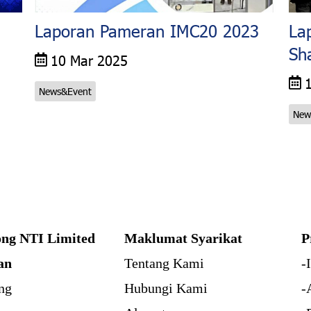
i
Laporan Pameran IMC20 2023
La
Sh
10 Mar 2025
News&Event
New
ng NTI Limited
Maklumat Syarikat
P
an
Tentang Kami
-
ng
Hubungi Kami
-