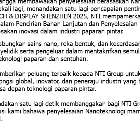
angga membawakan penyelesaian berasaskan Nan
ekali lagi, menandakan satu lagi pencapaian pent
UCH & DISPLAY SHENZHEN 2025, NTI mempamerk
alam Pencirian Bahan Lanjutan dan Penyelesaian
akan inovasi dalam industri paparan pintar.
ungkan sains nano, reka bentuk, dan kecerdasan
elidik serta pengeluar dalam mentakrifkan semu
eknologi paparan dan sentuhan.
mberikan peluang terbaik kepada NTI Group untu
ngsi global, inovator, dan peneraju industri yan
 depan teknologi paparan pintar.
ndakan satu lagi detik membanggakan bagi NTI Gr
si kami bahawa penyelesaian Nanoteknologi mamp
l.