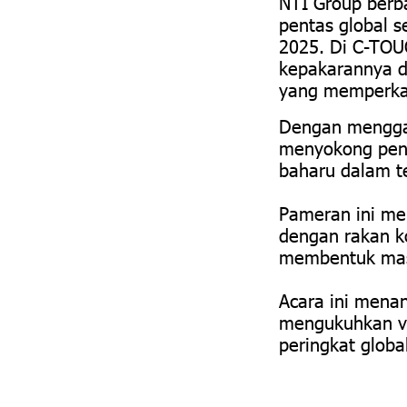
NTI Group berb
pentas global s
2025. Di C-TO
kepakarannya d
yang memperkas
Dengan menggab
menyokong peny
baharu dalam t
Pameran ini me
dengan rakan ko
membentuk masa
Acara ini mena
mengukuhkan vi
peringkat globa