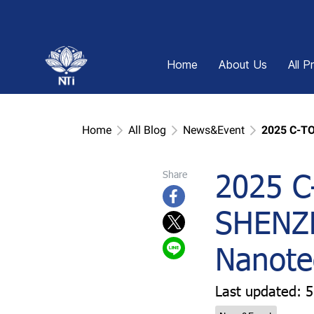
Home
About Us
All P
Home
All Blog
News&Event
2025 C-T
2025 C
Share
SHENZ
Nanote
Last updated: 