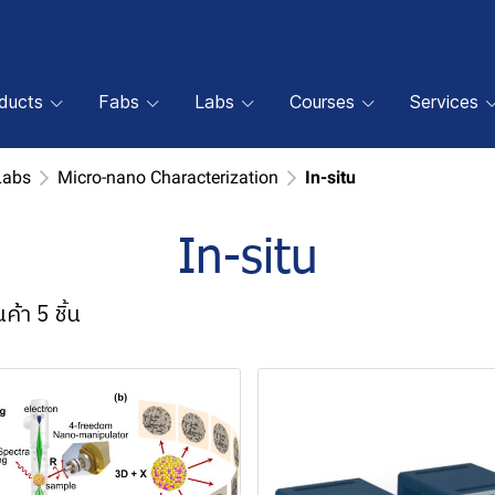
oducts
Fabs
Labs
Courses
Services
Labs
Micro-nano Characterization
In-situ
In-situ
ค้า 5 ชิ้น