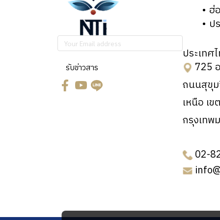
ฮ่
ปร
ประเทศไ
725 อ
รับข่าวสาร
ถนนสุขุ
เหนือ เข
กรุงเทพ
02-8
info