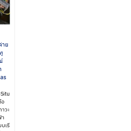
จ่าย
ทู
์
n
ias
Situ
ือ
ภาวะ
้า
บเรี