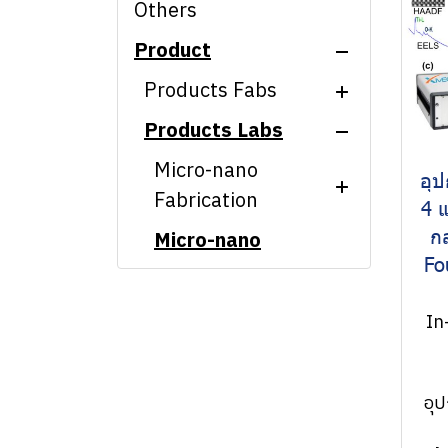
Others
Product
Products Fabs
Products Labs
Micro-nano
Fabrication
Micro-nano
อุป
Micro-nano
Fabrication
CMP machine
4 
Characterization
ก
Micro-nano
Laser interference
Ion Beam Etching
Fo
Characterization
Nanopatterning
Scanning electron
(IBE Etching)
System
microscope and
CMP/EBL/CL
Hyperspectral
In
related equipment
Proximity
Microscope System
Interference
lithography
Atomic Force
Nanopatterning
Scanning electron
machine
Microscope (Park
อุ
System
microscope and
systems)
Nanoimprint
related equipment