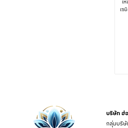
UV –
เห
Processing
เซม
Ozone.nanoscan
Automation
Equipment &
Machine
บริษัท ฮ่
กลุ่มบริษ