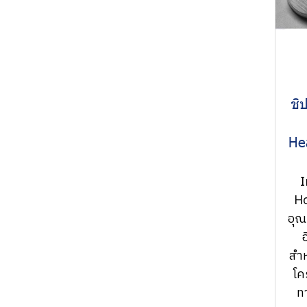
Detect System onto
Micro1000)
innovation
In-situ
Terzhertz imaging
EUV/X-ray Mirrors
machine
Probe Station
Optical Measurement
ชิ
(M/E/CG series)
(Micro1000/HUD/SV200)
Tribological logic
He
Digital Zoom
and Mechanical
microscope (Motic)
testing
I
Probe Station
Ho
Peripheral:
(M/E/X series and
อุณ
Vibration isolator
cut/welding)
สำ
UV –
Peripheral:
โค
Ozone.nanoscan
Vibration isolator
ท
Physical Surface