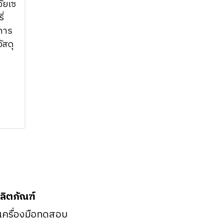
ัยเซ
ี่
การ
ัสดุ
ลิตภัณฑ์
 เครื่องมือทดสอบ