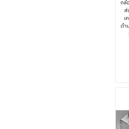
Nanoimprint
กล้
machine
Cross-scale
machine
Atomic Force
ส
nanoprofiler-
Ozone Delivery
Microscope
เค
PVD/PLD
AFM3D
ด้า
System (Clean
Confocal micro
ICP
products & prepare
Confocal micro
Raman & PL
the sample
Raman & PL
RIE
Spectroscope
machine)
Spectroscope
SERVICE VACUUM
Film thickness
Film thickness
measurement
measurement
(Ellipsometer, etc.)
(Ellipsometer, etc.)
KLA related
KLA related
(Profilm3D/R50-
(Profilm3D/R50-
4PP)
4PP)
Optical
Lumina Optical
Measurement(