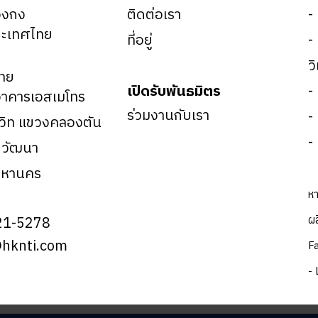
องกง
ติดต่อเรา
-
ะเทศไทย
ที่อยู่
-
ว
ทย
เปิดรับพันธมิตร
-
าคารเอสเมโทร
ร่วมงานกับเรา
-
มวิท แขวงคลองตัน
-
ตวัฒนา
มหานคร
หา
ผล
21-5278
@hknti.com
F
- 