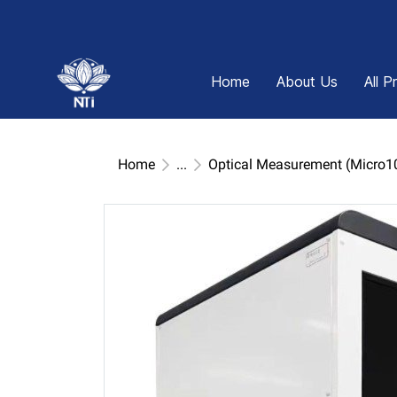
Home
About Us
All P
Home
...
Optical Measurement (Micro