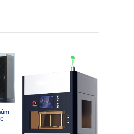
chùm
10