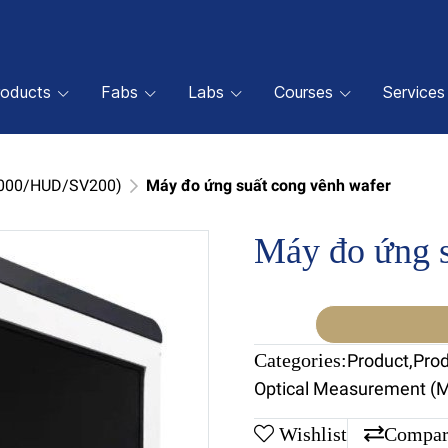
roducts
Fabs
Labs
Courses
Services
1000/HUD/SV200)
Máy đo ứng suất cong vênh wafer
Máy đo ứng s
Categories:
Product
,
Pro
Optical Measurement (
Wishlist
Compar