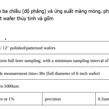
h ba chiều (độ phẳng) và ứng suất màng mỏng, ph
ất wafer thủy tinh và gốm