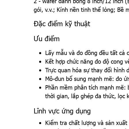
2 - wafer đánh bóng 8 inch/12 inch (si
gói, v.v.; Kính nền tinh thể lỏng; B
Đặc điểm kỹ thuật
Ưu điểm
Lấy mẫu và đo đồng đều tất cả c
Kết hợp chức năng đo độ cong 
Trực quan hóa sự thay đổi hình 
Mô-đun bổ sung mạnh mẽ: đo ứn
Phần mềm phân tích mạnh mẽ: bi
thời gian, lắp ghép đa thức, lọc 
Lĩnh vực ứng dụng
Kiểm tra chất lượng và sản xuất