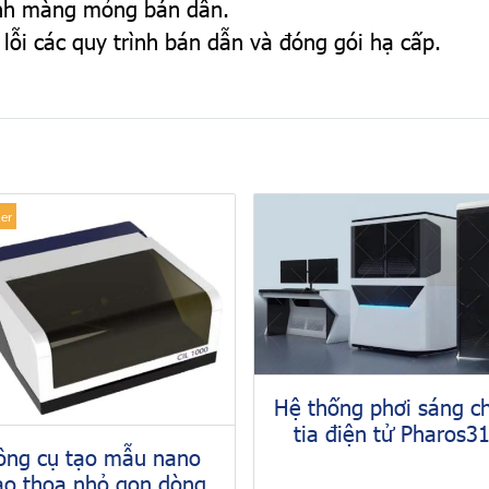
rình màng mỏng bán dẫn.
 lỗi các quy trình bán dẫn và đóng gói hạ cấp.
ler
Hệ thống phơi sáng 
tia điện tử Pharos3
ông cụ tạo mẫu nano
ao thoa nhỏ gọn dòng