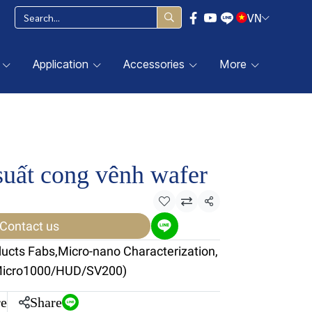
VN
Application
Accessories
More
uất cong vênh wafer
Share
Contact us
ducts Fabs
,
Micro-nano Characterization
,
Micro1000/HUD/SV200)
e
Share