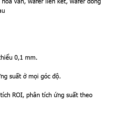
có hoa văn, wafer liên kết, wafer đóng
au
thiểu 0,1 mm.
ng suất ở mọi góc độ.
ch ROI, phân tích ứng suất theo