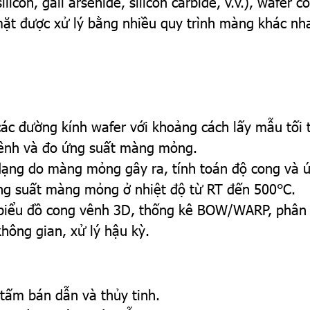
licon, gali arsenide, silicon carbide, v.v.), wafer 
ề mặt được xử lý bằng nhiều quy trình màng khác nh
ác đường kính wafer với khoảng cách lấy mẫu tối 
vênh và đo ứng suất màng mỏng.
dạng do màng mỏng gây ra, tính toán độ cong và ứ
g suất màng mỏng ở nhiệt độ từ RT đến 500°C.
ểu đồ cong vênh 3D, thống kê BOW/WARP, phân tí
không gian, xử lý hậu kỳ.
 tấm bán dẫn và thủy tinh.