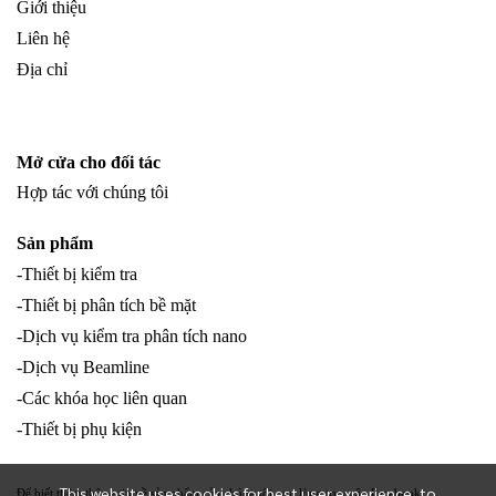
Giới thiệu
Liên hệ
Địa chỉ
Mở cửa cho đối tác
Hợp tác với chúng tôi
Sản phẩm
-Thiết bị kiểm tra
-Thiết bị phân tích bề mặt
-Dịch vụ kiểm tra phân tích nano
-Dịch vụ Beamline
-Các khóa học liên quan
-Thiết bị phụ kiện
This website uses cookies for best user experience, to
Để biết thêm thông tin về sản phẩm của chúng tôi, vui lòng truy cập Facebook