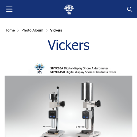
Home
Photo Album
Vickers
Vickers