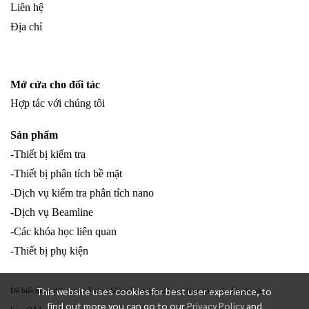
Liên hệ
Địa chỉ
Mở cửa cho đối tác
Hợp tác với chúng tôi
Sản phẩm
-Thiết bị kiểm tra
-Thiết bị phân tích bề mặt
-Dịch vụ kiểm tra phân tích nano
-Dịch vụ Beamline
-Các khóa học liên quan
-Thiết bị phụ kiện
This website uses cookies for best user experience, to
Để biết thêm thông tin về sản phẩm của chúng tôi, vui lòng truy cập Facebook
find out more you can go to our
Privacy Policy
and