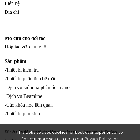
Liên hệ
Địa chỉ
Mở cửa cho đối tác
Hợp tác với chúng tôi
Sản phẩm
-Thiết bị kiểm tra
-Thiết bị phân tích bề mặt
-Dịch vụ kiểm tra phân tích nano
-Dịch vụ Beamline
-Các khóa học liên quan
-Thiết bị phụ kiện
This website uses cookies for best user experience, to
Để biết thêm thông tin về sản phẩm của chúng tôi, vui lòng truy cập Facebook
find out more you can go to our
Privacy Policy
and