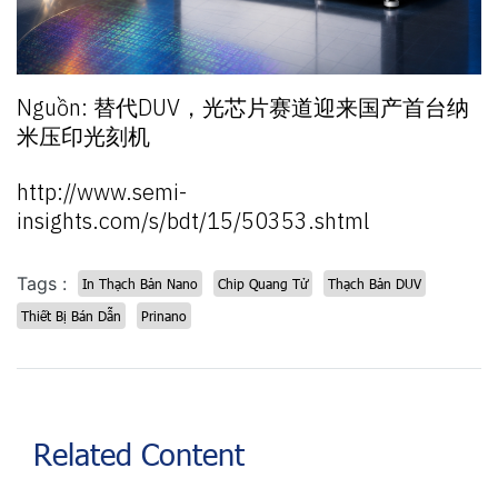
Nguồn: 替代DUV，光芯片赛道迎来国产首台纳
米压印光刻机
http://www.semi-
insights.com/s/bdt/15/50353.shtml
Tags :
In Thạch Bản Nano
Chip Quang Tử
Thạch Bản DUV
Thiết Bị Bán Dẫn
Prinano
Related Content