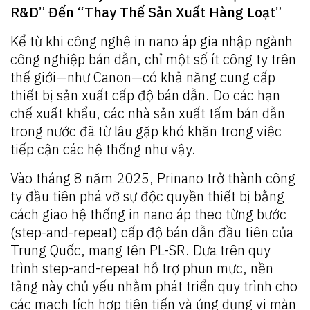
R&D” Đến “Thay Thế Sản Xuất Hàng Loạt”
Kể từ khi công nghệ in nano áp gia nhập ngành
công nghiệp bán dẫn, chỉ một số ít công ty trên
thế giới—như Canon—có khả năng cung cấp
thiết bị sản xuất cấp độ bán dẫn. Do các hạn
chế xuất khẩu, các nhà sản xuất tấm bán dẫn
trong nước đã từ lâu gặp khó khăn trong việc
tiếp cận các hệ thống như vậy.
Vào tháng 8 năm 2025, Prinano trở thành công
ty đầu tiên phá vỡ sự độc quyền thiết bị bằng
cách giao hệ thống in nano áp theo từng bước
(step-and-repeat) cấp độ bán dẫn đầu tiên của
Trung Quốc, mang tên PL-SR. Dựa trên quy
trình step-and-repeat hỗ trợ phun mực, nền
tảng này chủ yếu nhằm phát triển quy trình cho
các mạch tích hợp tiên tiến và ứng dụng vi màn