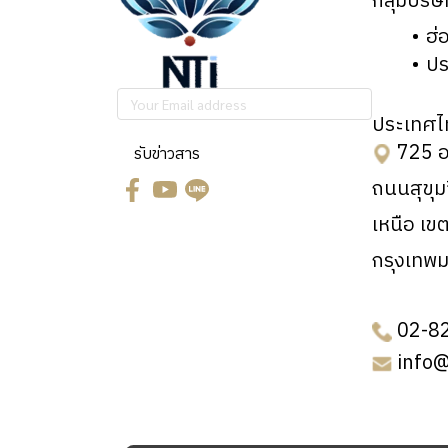
กลุ่มบริษ
ฮ่
ปร
ประเทศไ
725 อ
รับข่าวสาร
ถนนสุขุ
เหนือ เข
กรุงเทพ
02-8
info