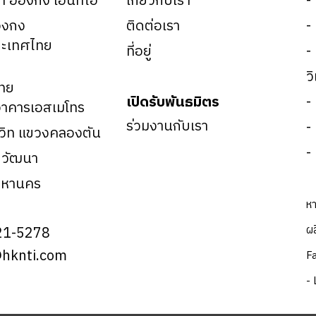
ัท ฮ่องกง เอ็นทีไอ
เกี่ยวกับเรา
-
องกง
ติดต่อเรา
-
ะเทศไทย
ที่อยู่
-
ว
ทย
เปิดรับพันธมิตร
-
าคารเอสเมโทร
ร่วมงานกับเรา
-
มวิท แขวงคลองตัน
-
ตวัฒนา
มหานคร
หา
ผล
21-5278
@hknti.com
F
- 