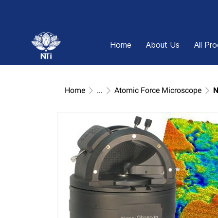
Home
About Us
All Pr
Home
...
Atomic Force Microscope
N