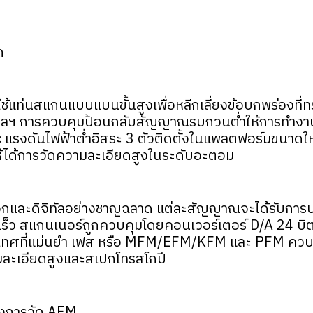
ด
แท่นสแกนแบบแบนขั้นสูงเพื่อหลีกเลี่ยงข้อบกพร่องที่ท
k ฯลฯ การควบคุมป้อนกลับสัญญาณรบกวนต่ำให้การทำงานที่
c แรงดันไฟฟ้าต่ำอิสระ 3 ตัวติดตั้งในแพลตฟอร์มขนาด
ห้ได้การวัดความละเอียดสูงในระดับอะตอม
ละดิจิทัลอย่างชาญฉลาด แต่ละสัญญาณจะได้รับการปรับ
็ว สแกนเนอร์ถูกควบคุมโดยคอนเวอร์เตอร์ D/A 24 บิต 
เทศที่แม่นยำ เฟส หรือ MFM/EFM/KFM และ PFM ควบคู่ไป
มละเอียดสูงและสเปกโทรสโกปี
องการวัด AFM