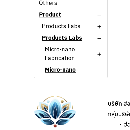
Others
Product
Products Fabs
Products Labs
Micro-nano
Fabrication
Micro-nano
Micro-nano
Fabrication
CMP machine
Characterization
Micro-nano
Laser interference
Ion Beam Etching
Characterization
Nanopatterning
Scanning electron
(IBE Etching)
System
microscope and
CMP/EBL/CL
Hyperspectral
related equipment
Proximity
Microscope System
Interference
บริษัท ฮ่
lithography
Atomic Force
Nanopatterning
Scanning electron
กลุ่มบริษ
machine
Microscope (Park
System
microscope and
ฮ่
systems)
Nanoimprint
related equipment