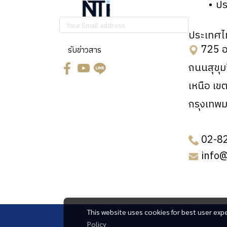
Nanoimprint
ปร
machine
Cross-scale
machine
Atomic Force
nanoprofiler-
Ozone Delivery
Microscope
ประเทศไ
PVD/PLD
AFM3D
System (Clean
725 อ
รับข่าวสาร
Confocal micro
ICP
products & prepare
Confocal micro
Raman & PL
ถนนสุขุ
the sample
Raman & PL
RIE
Spectroscope
เหนือ เข
machine)
Spectroscope
SERVICE VACUUM
Film thickness
กรุงเทพ
Film thickness
measurement
measurement
(Ellipsometer, etc.)
02-8
(Ellipsometer, etc.)
KLA related
info
KLA related
(Profilm3D/R50-
(Profilm3D/R50-
4PP)
4PP)
Optical
Lumina Optical
This website uses cookies for best user exp
Measurement(
Policy