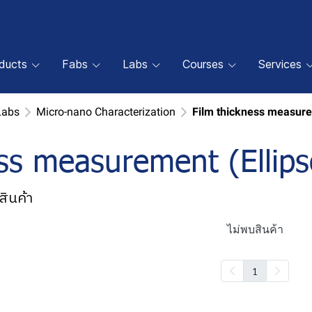
oducts
Fabs
Labs
Courses
Services
Labs
Micro-nano Characterization
Film thickness measurem
ss measurement (Ellips
สินค้า
ไม่พบสินค้า
1