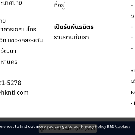
ะเทศไทย
ที่อยู่
-
ว
ทย
เปิดรับพันธมิตร
-
าคารเอสเมโทร
ร่วมงานกับเรา
-
มวิท แขวงคลองตัน
-
ตวัฒนา
มหานคร
หา
ผล
21-5278
@hknti.com
F
- 
erience, to find out more you can go to our
Privacy Policy
และ
Cookies
ผู้เข้าชมทั้งหมด
1,012,863