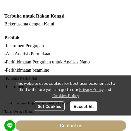
Terbuka untuk Rakan Kongsi
Bekerjasama dengan Kami
Produk
-Instrumen Pengujian
-Alat Analisis Permukaan
-Perkhidmatan Pengujian untuk Analisis Nano
-Perkhidmatan beamline
-Kursus berkaitan
This website uses cookies for best user experience, to
-Instrumen aksesori
find out more you can go to our
Privacy Policy
and
Cookies Policy
Untuk maklumat lanjut tentang produk kami, sila layari Facebook kami
Set Cookies
Accept All
Talian OA atau E-mel.
Contact us