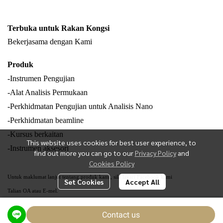
Terbuka untuk Rakan Kongsi
Bekerjasama dengan Kami
Produk
-Instrumen Pengujian
-Alat Analisis Permukaan
-Perkhidmatan Pengujian untuk Analisis Nano
-Perkhidmatan beamline
-Kursus berkaitan
This website uses cookies for best user experience, to
-Instrumen aksesori
find out more you can go to our
Privacy Policy
and
Cookies Policy
Untuk maklumat lanjut tentang produk kami, sila layari Facebook kami
Set Cookies
Accept All
Talian OA atau E-mel.
Contact us