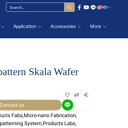
MY
Application
Accessories
More
attern Skala Wafer
Share
Contact us
ducts Fabs
,
Micro-nano Fabrication
,
opatterning System
,
Products Labs
,