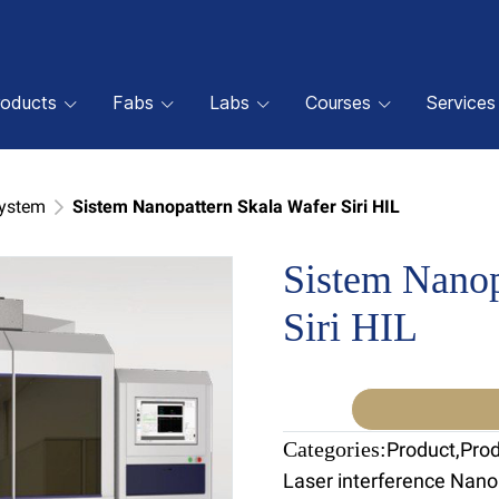
roducts
Fabs
Labs
Courses
Services
System
Sistem Nanopattern Skala Wafer Siri HIL
Sistem Nanop
Siri HIL
Categories:
Product
,
Pro
Laser interference Nan