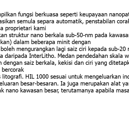
ilkan fungsi berkuasa seperti keupayaan nanopatt
sikan semula separa automatik, penstabilan corak 
a proprietari kami
lkan struktur nano berkala sub-50-nm pada kawasan
nakan) dalam beberapa minit dengan
boleh mengurangkan lagi saiz ciri kepada sub-2
ia daripada InterLitho. Medan pendedahan skala w
 dengan saiz berkala, kekisi dan ciri yang ditetap
n bercorak
es litografi. HIL 1000 sesuai untuk mengeluarkan i
geluaran besar-besaran. Ia juga merupakan alat ya
rak nano kawasan besar, terutamanya apabila mas