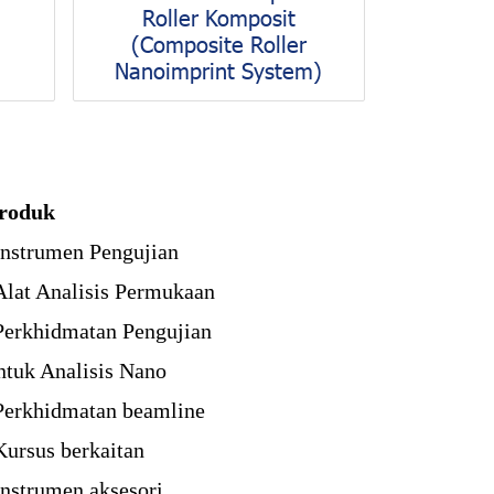
Roller Komposit
(Composite Roller
Nanoimprint System)
roduk
Instrumen Pengujian
Alat Analisis Permukaan
Perkhidmatan Pengujian
ntuk Analisis Nano
Perkhidmatan beamline
Kursus berkaitan
Instrumen aksesori