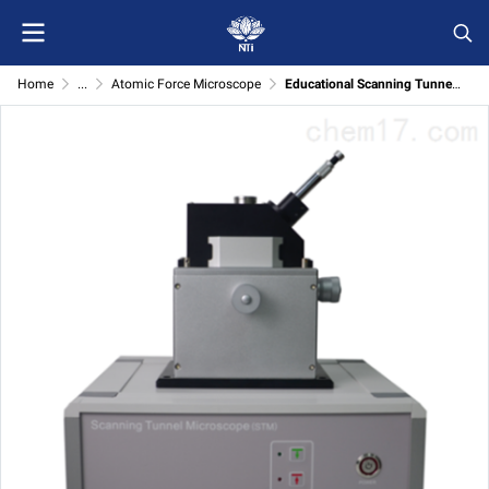
Home
...
Atomic Force Microscope
Educational Scanning Tunneling Microscope (FM-Nano View T-STM) – Mikroskop Terowong Imbasan untuk Pendidikan