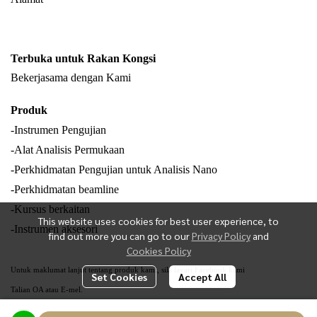
Terbuka untuk Rakan Kongsi
Bekerjasama dengan Kami
Produk
-Instrumen Pengujian
-Alat Analisis Permukaan
-Perkhidmatan Pengujian untuk Analisis Nano
-Perkhidmatan beamline
-Kursus berkaitan
This website uses cookies for best user experience, to
-Instrumen aksesori
find out more you can go to our
Privacy Policy
and
Cookies Policy
Untuk maklumat lanjut tentang produk kami, sila layari Facebook kami
Set Cookies
Accept All
Talian OA atau E-mel.