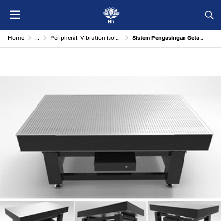
Home
...
Peripheral: Vibration isolator
Sistem Pengasingan Getaran Aktif Pneumatik dengan Optical Breadboard untuk Pengukuran Laser-Optik (VAIS-PT)