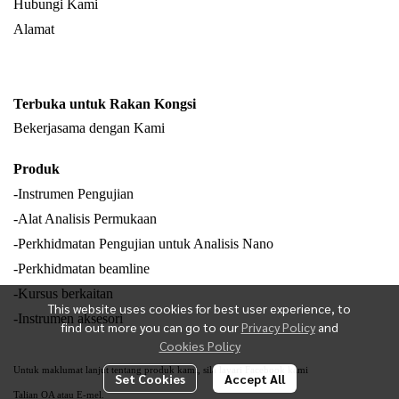
Hubungi Kami
Alamat
Terbuka untuk Rakan Kongsi
Bekerjasama dengan Kami
Produk
-Instrumen Pengujian
-Alat Analisis Permukaan
-Perkhidmatan Pengujian untuk Analisis Nano
-Perkhidmatan beamline
-Kursus berkaitan
This website uses cookies for best user experience, to
-Instrumen aksesori
find out more you can go to our
Privacy Policy
and
Cookies Policy
Untuk maklumat lanjut tentang produk kami, sila layari Facebook kami
Set Cookies
Accept All
Talian OA atau E-mel.