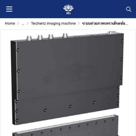
Home
...
Terzhertz imaging machine
ระบบถ่ายภาพเทราเฮิรตซ์แบบเรียลไทม์ FalconWave®-A/AH (Terahertz Real-Time Imaging System)