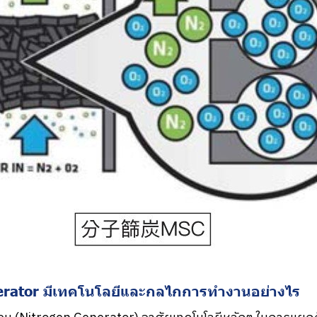
erator มีเทคโนโลยีและกลไกการทำงานอย่างไร