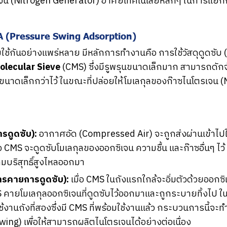
เจน (Nitrogen Generator) อาศัยเทคโนโลยีหลักๆ ในการแยกก
A (Pressure Swing Adsorption)
ยมใช้กันอย่างแพร่หลาย มีหลักการทำงานคือ การใช้วัสดุดูดซับ 
olecular Sieve
(CMS) ซึ่งมีรูพรุนขนาดเล็กมาก สามารถดักจ
งมีขนาดเล็กกว่าไว้ ในขณะที่ปล่อยให้โมเลกุลของก๊าซไนโตรเจน (
รดูดซับ):
อากาศอัด (Compressed Air) จะถูกส่งผ่านเข้าไปใ
 CMS จะดูดซับโมเลกุลของออกซิเจน ความชื้น และก๊าซอื่นๆ ไว้ 
ามบริสุทธิ์สูงไหลออกมา
ารคายการดูดซับ):
เมื่อ CMS ในถังแรกใกล้จะอิ่มตัวด้วยออก
S คายโมเลกุลออกซิเจนที่ดูดซับไว้ออกมาและถูกระบายทิ้งไป 
งานถังที่สองซึ่งมี CMS ที่พร้อมใช้งานแล้ว กระบวนการนี้จ
Swing) เพื่อให้สามารถผลิตไนโตรเจนได้อย่างต่อเนื่อง