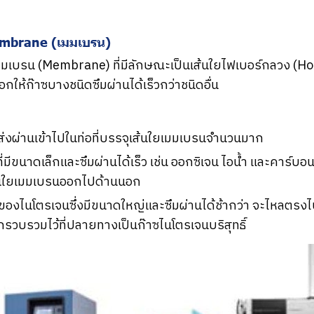
embrane (เมมเบรน)
่อเมมเบรน (Membrane) ที่มีลักษณะเป็นเส้นใยไฟเบอร์กลวง (Holl
กให้ก๊าซบางชนิดซึมผ่านได้เร็วกว่าชนิดอื่น
่งผ่านเข้าไปในท่อที่บรรจุเส้นใยเมมเบรนจำนวนมาก
ี่มีขนาดเล็กและซึมผ่านได้เร็ว เช่น ออกซิเจน ไอน้ำ และคาร์บ
้นใยเมมเบรนออกไปด้านนอก
ลของไนโตรเจนซึ่งมีขนาดใหญ่และซึมผ่านได้ช้ากว่า จะไหลต
รวบรวมไว้ที่ปลายทางเป็นก๊าซไนโตรเจนบริสุทธิ์