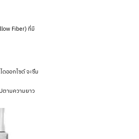
ow Fiber) ที่มี
อนไดออกไซด์ จะซึม
รงไปตามความยาว