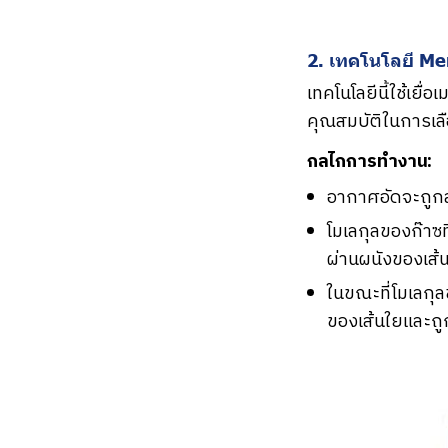
2. เทคโนโลยี M
เทคโนโลยีนี้ใช้เยื
คุณสมบัติในการเลือ
กลไกการทำงาน:
อากาศอัดจะถูกส
โมเลกุลของก๊าซท
ผ่านผนังของเส
ในขณะที่โมเลกุ
ของเส้นใยและถูก