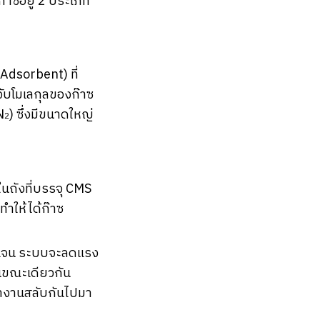
๊าซอยู่ 2 ประเภท
(Adsorbent) ที่
ับโมเลกุลของก๊าซ
N
) ซึ่งมีขนาดใหญ่
2
นถังที่บรรจุ CMS
ทำให้ได้ก๊าซ
ซิเจน ระบบจะลดแรง
ในขณะเดียวกัน
ะทำงานสลับกันไปมา