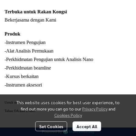
Terbuka untuk Rakan Kongsi
Bekerjasama dengan Kami
Produk
-Instrumen Pengujian
-Alat Analisis Permukaan
-Perkhidmatan Pengujian untuk Analisis Nano
-Perkhidmatan beamline
-Kursus berkaitan
-Instrumen aksesori
This website uses cookies for best user experience, to
Untuk maklumat lanjut tentang produk kami, sila layari Facebook kami
find out more you can go to our
Privacy Policy
and
Talian OA atau E-mel.
Cookies Policy
Set Cookies
Accept All
Powered By
MakeWebEasy