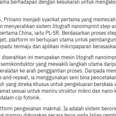
 lama berhadapan dengan kesukaran untuk mengaks
, Prinano menjadi syarikat pertama yang memeca
n menyerahkan sistem litografi nanoimprint step-a
ertama China, iaitu PL-SR. Berdasarkan proses ste
jet, platform ini bertujuan utama untuk pembangu
sepadu termaju dan aplikasi mikropaparan berasaskan
 diserahkan ini merupakan mesin litografi nanoimp
 semikonduktor yang mewakili langkah utama darip
ralatan ke arah penggantian proses. Daripada me
p-and-repeat, ia menggunakan seni bina pencetaka
 yang direka khusus untuk pengeluaran berskala w
mat sesuai untuk meniru struktur mikro dan nano 
dalam cip fotonik.
tform pengesahan makmal. Ia adalah sistem berori
ng mampu digunakan secara terus pada talian pemb