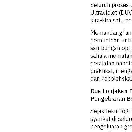
Seluruh proses 
Ultraviolet (DU
kira-kira satu 
Memandangkan 
permintaan untuk
sambungan opti
sahaja mematah
peralatan nanoi
praktikal, meng
dan kebolehskal
Dua Lonjakan 
Pengeluaran B
Sejak teknologi
syarikat di se
pengeluaran gre