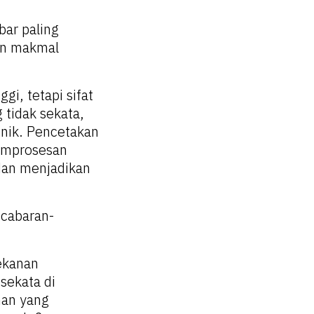
bar paling
kan makmal
gi, tetapi sifat
 tidak sekata,
nik. Pencetakan
pemprosesan
dan menjadikan
 cabaran-
ekanan
sekata di
nan yang