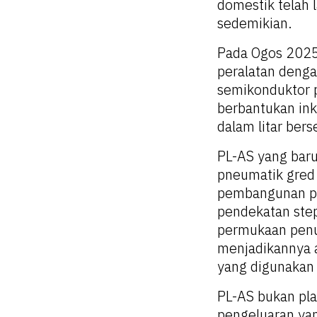
domestik telah
sedemikian.
Pada Ogos 2025
peralatan denga
semikonduktor p
berbantukan ink
dalam litar ber
PL-AS yang baru
pneumatik gred
pembangunan pe
pendekatan ste
permukaan penuh
menjadikannya a
yang digunakan 
PL-AS bukan pla
pengeluaran ya