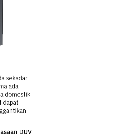
da sekadar
ama ada
ra domestik
t dapat
nggantikan
uasaan DUV