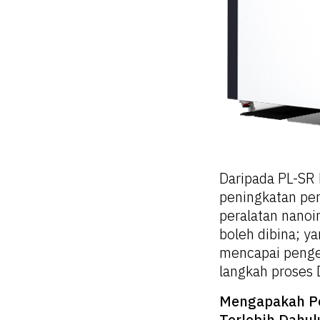
Daripada PL-SR 
peningkatan per
peralatan nanoi
boleh dibina; y
mencapai pengel
langkah proses 
Mengapakah P
Terlebih Dahul