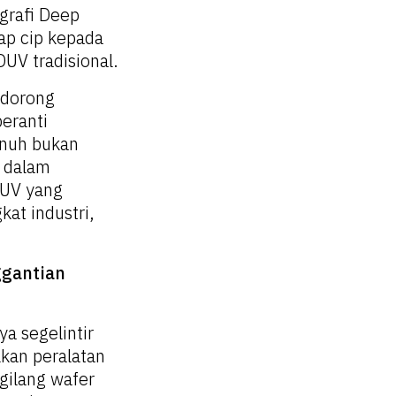
grafi Deep
ap cip kepada
DUV tradisional.
ndorong
peranti
enuh bukan
 dalam
DUV yang
at industri,
ggantian
a segelintir
kan peralatan
gilang wafer