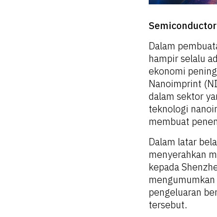
Semiconductor 
Dalam pembuatan
hampir selalu a
ekonomi peningk
Nanoimprint (NI
dalam sektor ya
teknologi nano
membuat pene
Dalam latar bel
menyerahkan mes
kepada Shenzhe
mengumumkan b
pengeluaran ber
tersebut.