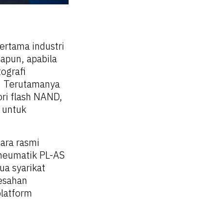
ertama industri
apun, apabila
ografi
a. Terutamanya
ori flash NAND,
 untuk
ara rasmi
pneumatik PL-AS
a syarikat
esahan
platform