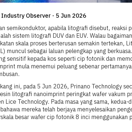
Industry Observer · 5 Jun 2026
 semikonduktor, apabila litografi disebut, reaksi p
dalah sistem litografi DUV dan EUV. Walau bagaiman
atan skala proses berterusan semakin tertekan, Lit
L) muncul sebagai laluan pelengkap yang berkuas
ng sensitif kepada kos seperti cip fotonik dan mem
imprint mula menemui peluang sebenar pertamanya
mbusan.
akang ini, pada 5 Jun 2026, Prinano Technology sec
in litografi nanoimprint peringkat wafer vakum 
n Lice Technology. Pada masa yang sama, kedua-du
ahawa mereka telah berjaya menyelesaikan peng
skala besar wafer cip fotonik 8 inci menggunakan 