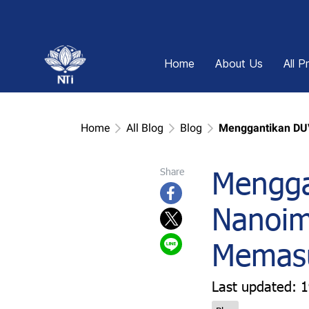
Home
About Us
All P
Home
All Blog
Blog
Menggantikan DUV
Mengga
Share
Nanoim
Memasu
Last updated: 