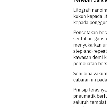
Litografi nanoi
kukuh kepada li
kepada penggun
Pencetakan beras
sentuhan-garisn
menyukarkan un
step-and-repeat
kawasan demi k
pembuatan bersk
Seni bina vaku
cabaran ini pada
Prinsip terasn
pneumatik berfu
seluruh templat