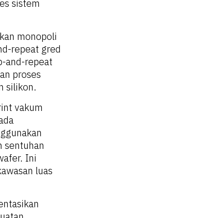
es sistem
hkan monopoli
nd-repeat gred
p-and-repeat
nan proses
 silikon.
rint vakum
ada
nggunakan
n sentuhan
afer. Ini
kawasan luas
entasikan
uatan,