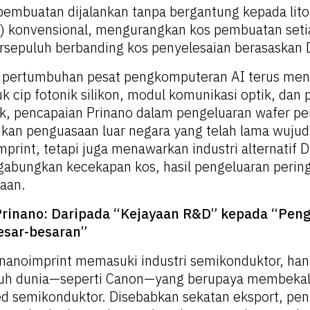
pembuatan dijalankan tanpa bergantung kepada lito
V) konvensional, mengurangkan kos pembuatan seti
persepuluh berbanding kos penyelesaian berasaskan 
pertumbuhan pesat pengkomputeran AI terus me
 cip fotonik silikon, modul komunikasi optik, dan 
k, pencapaian Prinano dalam pengeluaran wafer p
kan penguasaan luar negara yang telah lama wujud
mprint, tetapi juga menawarkan industri alternatif 
gabungkan kecekapan kos, hasil pengeluaran peringk
aan.
Prinano: Daripada “Kejayaan R&D” kepada “Pen
esar-besaran”
 nanoimprint memasuki industri semikonduktor, hany
luruh dunia—seperti Canon—yang berupaya membekal
d semikonduktor. Disebabkan sekatan eksport, pen